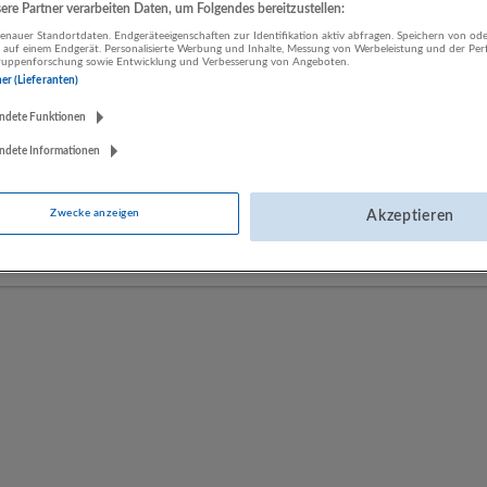
re Partner verarbeiten Daten, um Folgendes bereitzustellen:
nauer Standortdaten. Endgeräteeigenschaften zur Identifikation aktiv abfragen. Speichern von ode
 auf einem Endgerät. Personalisierte Werbung und Inhalte, Messung von Werbeleistung und der Pe
LUGSTEIN CONSULTING
lgruppenforschung sowie Entwicklung und Verbesserung von Angeboten.
ner (Lieferanten)
Bergheim bei Salzburg
Bau | Beherbergung und Gastronomie | Einzelhandel |
ndete Funktionen
Energieversorgung | Finanz- und Versicherungsleistungen |
ndete Informationen
Gesundheitswesen | Herstellung von Waren | IT-Dienstleistungen |
Kunst, Unterhaltung und Erholung | Land- und Forstwirtschaft |
Öffentliche Verwaltung | Rechtsberatung und Wirtschaftsprüfung |
Zwecke anzeigen
Akzeptieren
Sonstige Dienstleistungen | Sozialwesen | Verkehr | Verlagswesen |
Werbung und Marktforschung