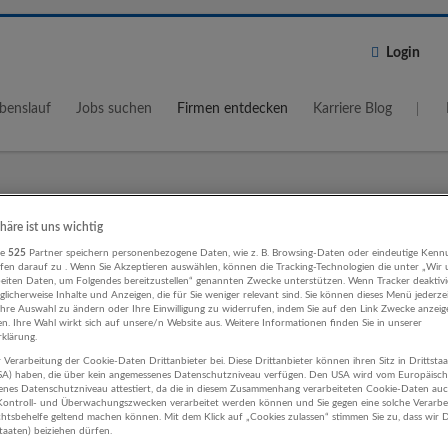
Login
benslauf
Jobs suchen
Firmen entdecken
Karriere Blog
Wo?
Umkreis
phäre ist uns wichtig
re
525
Partner speichern personenbezogene Daten, wie z. B. Browsing-Daten oder eindeutige Kenn
5 km
ifen darauf zu . Wenn Sie Akzeptieren auswählen, können die Tracking-Technologien die unter „Wir
beiten Daten, um Folgendes bereitzustellen“ genannten Zwecke unterstützen. Wenn Tracker deaktivie
licherweise Inhalte und Anzeigen, die für Sie weniger relevant sind. Sie können dieses Menü jederze
Ihre Auswahl zu ändern oder Ihre Einwilligung zu widerrufen, indem Sie auf den Link Zwecke anzei
en. Ihre Wahl wirkt sich auf unsere/n Website aus. Weitere Informationen finden Sie in unserer
klärung.
 Verarbeitung der Cookie-Daten Drittanbieter bei. Diese Drittanbieter können ihren Sitz in Drittsta
erk Werbung und Marktforschung
USA) haben, die über kein angemessenes Datenschutzniveau verfügen. Den USA wird vom Europäisc
enes Datenschutzniveau attestiert, da die in diesem Zusammenhang verarbeiteten Cookie-Daten au
ehmen
ontroll- und Überwachungszwecken verarbeitet werden können und Sie gegen eine solche Verarbe
tsbehelfe geltend machen können. Mit dem Klick auf „Cookies zulassen“ stimmen Sie zu, dass wir D
staaten) beiziehen dürfen.