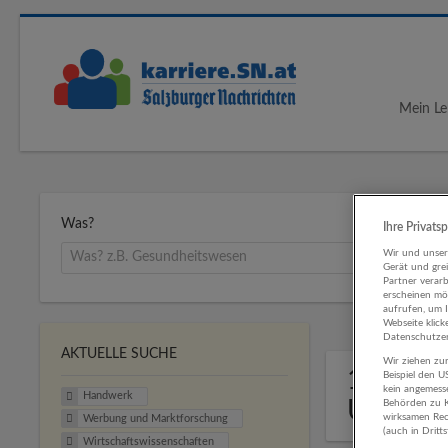
Mein Le
Was?
Ihre Privats
Wir und unse
Gerät und gre
Partner verar
erscheinen mög
aufrufen, um 
Webseite klick
Datenschutzer
AKTUELLE SUCHE
Wir ziehen zur
1 Handw
Beispiel den 
kein angemess
Handwerk
Untern
Behörden zu K
wirksamen Rech
Werbung und Marktforschung
(auch in Dritt
Wirtschaftswissenschaften