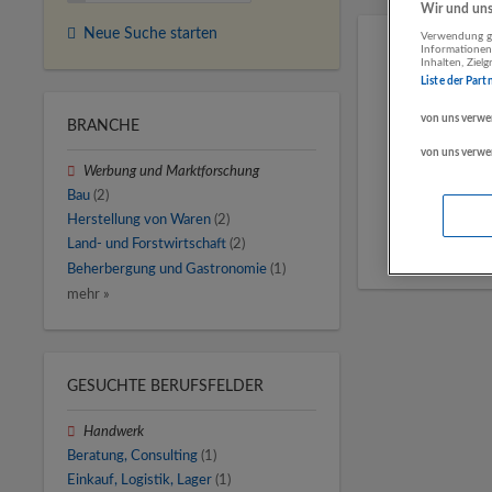
Wir und unse
Neue Suche starten
Verwendung ge
Informationen
Inhalten, Zie
Liste der Part
von uns verwe
BRANCHE
von uns verwe
Werbung und Marktforschung
Bau
(2)
Herstellung von Waren
(2)
Land- und Forstwirtschaft
(2)
Beherbergung und Gastronomie
(1)
mehr »
GESUCHTE BERUFSFELDER
Handwerk
Beratung, Consulting
(1)
Einkauf, Logistik, Lager
(1)