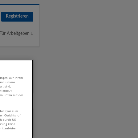
Registrieren
Für Arbeitgeber
ungen, auf Ihrem
 und unsere
rt sind,
it erneut
gen unten auf der
aten (wie zum
hen Gerichtshof
ch durch US-
itung keine
rittanbieter