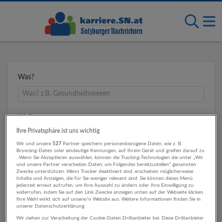
Was?
Wo?
Ihre Privatsphäre ist uns wichtig
Wir und unsere
527
Partner speichern personenbezogene Daten, wie z. B.
Browsing-Daten oder eindeutige Kennungen, auf Ihrem Gerät und greifen darauf zu
Umkreis
. Wenn Sie Akzeptieren auswählen, können die Tracking-Technologien die unter „Wir
und unsere Partner verarbeiten Daten, um Folgendes bereitzustellen“ genannten
Zwecke unterstützen. Wenn Tracker deaktiviert sind, erscheinen möglicherweise
Inhalte und Anzeigen, die für Sie weniger relevant sind. Sie können dieses Menü
jederzeit erneut aufrufen, um Ihre Auswahl zu ändern oder Ihre Einwilligung zu
widerrufen, indem Sie auf den Link Zwecke anzeigen unten auf der Webseite klicken.
Ihre Wahl wirkt sich auf unsere/n Website aus. Weitere Informationen finden Sie in
unserer Datenschutzerklärung.
Wir ziehen zur Verarbeitung der Cookie-Daten Drittanbieter bei. Diese Drittanbieter