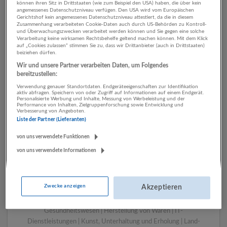
können ihren Sitz in Drittstaaten (wie zum Beispiel den USA) haben, die über kein
angemessenes Datenschutzniveau verfügen. Den USA wird vom Europäischen
Gerichtshof kein angemessenes Datenschutzniveau attestiert, da die in diesem
Zusammenhang verarbeiteten Cookie-Daten auch durch US-Behörden zu Kontroll-
1 Handwerk Werbung und
und Überwachungszwecken verarbeitet werden können und Sie gegen eine solche
Verarbeitung keine wirksamen Rechtsbehelfe geltend machen können. Mit dem Klick
Marktforschung
auf „Cookies zulassen“ stimmen Sie zu, dass wir Drittanbieter (auch in Drittstaaten)
beiziehen dürfen.
Unternehmen
Wir und unsere Partner verarbeiten Daten, um Folgendes
bereitzustellen:
Verwendung genauer Standortdaten. Endgeräteeigenschaften zur Identifikation
aktiv abfragen. Speichern von oder Zugriff auf Informationen auf einem Endgerät.
Personalisierte Werbung und Inhalte, Messung von Werbeleistung und der
Performance von Inhalten, Zielgruppenforschung sowie Entwicklung und
Verbesserung von Angeboten.
Liste der Partner (Lieferanten)
von uns verwendete Funktionen
von uns verwendete Informationen
LUGSTEIN CONSULTING
Bergheim bei Salzburg
Zwecke anzeigen
Akzeptieren
Bau | Beherbergung und Gastronomie | Einzelhandel |
Energieversorgung | Finanz- und Versicherungsleistungen |
Gesundheitswesen | Herstellung von Waren | IT-
Dienstleistungen | Kunst, Unterhaltung und Erholung | Land-