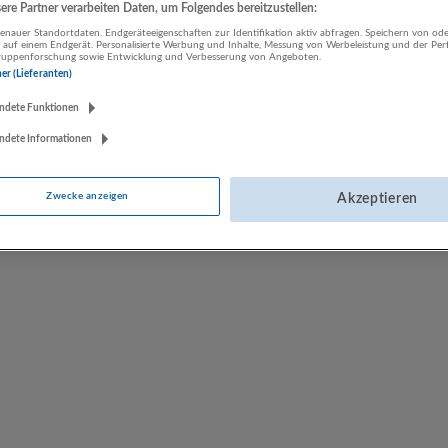
re Partner verarbeiten Daten, um Folgendes bereitzustellen:
LUGSTEIN CONSULTING
nauer Standortdaten. Endgeräteeigenschaften zur Identifikation aktiv abfragen. Speichern von ode
 auf einem Endgerät. Personalisierte Werbung und Inhalte, Messung von Werbeleistung und der Pe
Bergheim bei Salzburg
lgruppenforschung sowie Entwicklung und Verbesserung von Angeboten.
Bau | Beherbergung und Gastronomie | Einzelhandel |
ner (Lieferanten)
Energieversorgung | Finanz- und Versicherungsleistungen |
ndete Funktionen
Gesundheitswesen | Herstellung von Waren | IT-Dienstleistungen |
Kunst, Unterhaltung und Erholung | Land- und Forstwirtschaft |
ndete Informationen
Öffentliche Verwaltung | Rechtsberatung und Wirtschaftsprüfung |
Sonstige Dienstleistungen | Sozialwesen | Verkehr | Verlagswesen |
Werbung und Marktforschung
Zwecke anzeigen
Akzeptieren