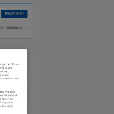
Registrieren
Für Arbeitgeber
ungen, auf Ihrem
 und unsere
rt sind,
it erneut
gen unten auf der
aten (wie zum
nehmen
hen Gerichtshof
ch durch US-
itung keine
rittanbieter