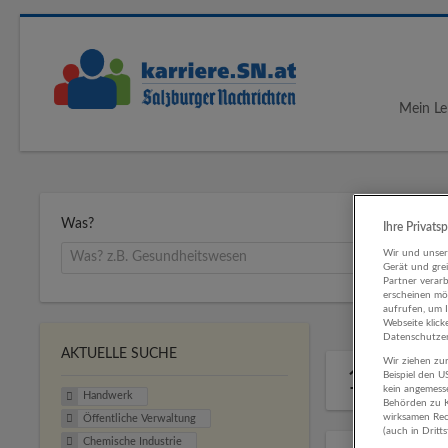
Mein Le
Was?
Ihre Privats
Wir und unse
Gerät und gre
Partner verar
erscheinen mög
aufrufen, um 
Webseite klick
Datenschutzer
AKTUELLE SUCHE
Wir ziehen zur
1 Handw
Beispiel den 
kein angemess
Handwerk
Behörden zu K
wirksamen Rech
Öffentliche Verwaltung
(auch in Dritt
Chemische Industrie