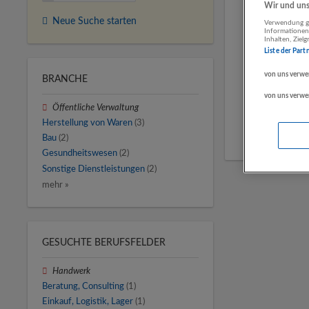
Wir und unse
Neue Suche starten
Verwendung ge
Informationen
Inhalten, Zie
Liste der Part
von uns verwe
BRANCHE
von uns verwe
Öffentliche Verwaltung
Herstellung von Waren
(3)
Bau
(2)
Gesundheitswesen
(2)
Sonstige Dienstleistungen
(2)
mehr »
GESUCHTE BERUFSFELDER
Handwerk
Beratung, Consulting
(1)
Einkauf, Logistik, Lager
(1)