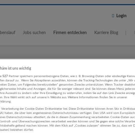
Login
benslauf
Jobs suchen
Firmen entdecken
Karriere Blog
Wo?
Umkreis
phäre ist uns wichtig
re
527
Partner speichern personenbezogene Daten, wie z. B. Browsing-Daten oder eindeutige Kenn
5 km
ifen darauf zu . Wenn Sie Akzeptieren auswählen, können die Tracking-Technologien die unter „Wir
beiten Daten, um Folgendes bereitzustellen“ genannten Zwecke unterstützen. Wenn Tracker deaktivie
licherweise Inhalte und Anzeigen, die für Sie weniger relevant sind. Sie können dieses Menü jederze
Ihre Auswahl zu ändern oder Ihre Einwilligung zu widerrufen, indem Sie auf den Link Zwecke anzei
en. Ihre Wahl wirkt sich auf unsere/n Website aus. Weitere Informationen finden Sie in unserer
klärung.
 Verarbeitung der Cookie-Daten Drittanbieter bei. Diese Drittanbieter können ihren Sitz in Drittsta
erk Öffentliche Verwaltung Unter
USA) haben, die über kein angemessenes Datenschutzniveau verfügen. Den USA wird vom Europäisc
enes Datenschutzniveau attestiert, da die in diesem Zusammenhang verarbeiteten Cookie-Daten au
ontroll- und Überwachungszwecken verarbeitet werden können und Sie gegen eine solche Verarbe
tsbehelfe geltend machen können. Mit dem Klick auf „Cookies zulassen“ stimmen Sie zu, dass wir D
staaten) beiziehen dürfen.