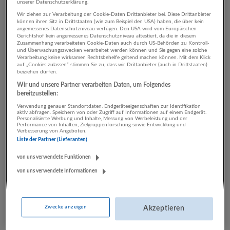
unserer Datenschutzerklärung.
Wir ziehen zur Verarbeitung der Cookie-Daten Drittanbieter bei. Diese Drittanbieter
können ihren Sitz in Drittstaaten (wie zum Beispiel den USA) haben, die über kein
2 Handwerk Land- und
angemessenes Datenschutzniveau verfügen. Den USA wird vom Europäischen
Gerichtshof kein angemessenes Datenschutzniveau attestiert, da die in diesem
Zusammenhang verarbeiteten Cookie-Daten auch durch US-Behörden zu Kontroll-
Forstwirtschaft Unternehmen
und Überwachungszwecken verarbeitet werden können und Sie gegen eine solche
Verarbeitung keine wirksamen Rechtsbehelfe geltend machen können. Mit dem Klick
auf „Cookies zulassen“ stimmen Sie zu, dass wir Drittanbieter (auch in Drittstaaten)
beiziehen dürfen.
Wir und unsere Partner verarbeiten Daten, um Folgendes
bereitzustellen:
Verwendung genauer Standortdaten. Endgeräteeigenschaften zur Identifikation
aktiv abfragen. Speichern von oder Zugriff auf Informationen auf einem Endgerät.
Personalisierte Werbung und Inhalte, Messung von Werbeleistung und der
Performance von Inhalten, Zielgruppenforschung sowie Entwicklung und
Verbesserung von Angeboten.
Liste der Partner (Lieferanten)
binderholz Gruppe
von uns verwendete Funktionen
Fügen
von uns verwendete Informationen
Bau | Herstellung von Waren | Land- und Forstwirtschaft
22 Jobs
Zwecke anzeigen
Akzeptieren