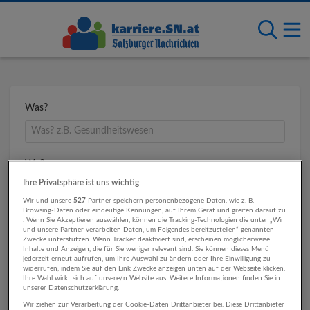
Was?
Wo?
Ihre Privatsphäre ist uns wichtig
Wir und unsere
527
Partner speichern personenbezogene Daten, wie z. B.
Browsing-Daten oder eindeutige Kennungen, auf Ihrem Gerät und greifen darauf zu
Umkreis
. Wenn Sie Akzeptieren auswählen, können die Tracking-Technologien die unter „Wir
und unsere Partner verarbeiten Daten, um Folgendes bereitzustellen“ genannten
Zwecke unterstützen. Wenn Tracker deaktiviert sind, erscheinen möglicherweise
Inhalte und Anzeigen, die für Sie weniger relevant sind. Sie können dieses Menü
jederzeit erneut aufrufen, um Ihre Auswahl zu ändern oder Ihre Einwilligung zu
widerrufen, indem Sie auf den Link Zwecke anzeigen unten auf der Webseite klicken.
Ihre Wahl wirkt sich auf unsere/n Website aus. Weitere Informationen finden Sie in
unserer Datenschutzerklärung.
Wir ziehen zur Verarbeitung der Cookie-Daten Drittanbieter bei. Diese Drittanbieter