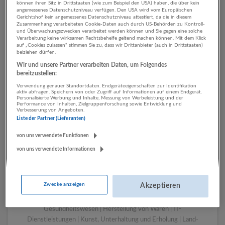
können ihren Sitz in Drittstaaten (wie zum Beispiel den USA) haben, die über kein
angemessenes Datenschutzniveau verfügen. Den USA wird vom Europäischen
Gerichtshof kein angemessenes Datenschutzniveau attestiert, da die in diesem
Zusammenhang verarbeiteten Cookie-Daten auch durch US-Behörden zu Kontroll-
1 Handwerk IT-
und Überwachungszwecken verarbeitet werden können und Sie gegen eine solche
Verarbeitung keine wirksamen Rechtsbehelfe geltend machen können. Mit dem Klick
Dienstleistungen
auf „Cookies zulassen“ stimmen Sie zu, dass wir Drittanbieter (auch in Drittstaaten)
beiziehen dürfen.
Unternehmen
Wir und unsere Partner verarbeiten Daten, um Folgendes
bereitzustellen:
Verwendung genauer Standortdaten. Endgeräteeigenschaften zur Identifikation
aktiv abfragen. Speichern von oder Zugriff auf Informationen auf einem Endgerät.
Personalisierte Werbung und Inhalte, Messung von Werbeleistung und der
Performance von Inhalten, Zielgruppenforschung sowie Entwicklung und
Verbesserung von Angeboten.
Liste der Partner (Lieferanten)
von uns verwendete Funktionen
von uns verwendete Informationen
LUGSTEIN CONSULTING
Bergheim bei Salzburg
Zwecke anzeigen
Akzeptieren
Bau | Beherbergung und Gastronomie | Einzelhandel |
Energieversorgung | Finanz- und Versicherungsleistungen |
Gesundheitswesen | Herstellung von Waren | IT-
Dienstleistungen | Kunst, Unterhaltung und Erholung | Land-