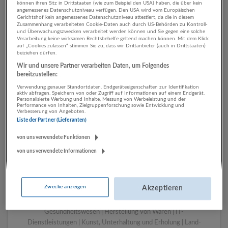
können ihren Sitz in Drittstaaten (wie zum Beispiel den USA) haben, die über kein
angemessenes Datenschutzniveau verfügen. Den USA wird vom Europäischen
Gerichtshof kein angemessenes Datenschutzniveau attestiert, da die in diesem
Zusammenhang verarbeiteten Cookie-Daten auch durch US-Behörden zu Kontroll-
1 Handwerk
und Überwachungszwecken verarbeitet werden können und Sie gegen eine solche
Verarbeitung keine wirksamen Rechtsbehelfe geltend machen können. Mit dem Klick
Energieversorgung
auf „Cookies zulassen“ stimmen Sie zu, dass wir Drittanbieter (auch in Drittstaaten)
beiziehen dürfen.
Unternehmen
Wir und unsere Partner verarbeiten Daten, um Folgendes
bereitzustellen:
Verwendung genauer Standortdaten. Endgeräteeigenschaften zur Identifikation
aktiv abfragen. Speichern von oder Zugriff auf Informationen auf einem Endgerät.
Personalisierte Werbung und Inhalte, Messung von Werbeleistung und der
Performance von Inhalten, Zielgruppenforschung sowie Entwicklung und
Verbesserung von Angeboten.
Liste der Partner (Lieferanten)
von uns verwendete Funktionen
von uns verwendete Informationen
LUGSTEIN CONSULTING
Bergheim bei Salzburg
Zwecke anzeigen
Akzeptieren
Bau | Beherbergung und Gastronomie | Einzelhandel |
Energieversorgung | Finanz- und Versicherungsleistungen |
Gesundheitswesen | Herstellung von Waren | IT-
Dienstleistungen | Kunst, Unterhaltung und Erholung | Land-