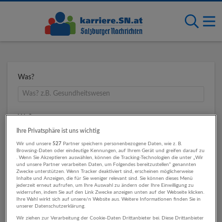
Was?
Wo?
Ihre Privatsphäre ist uns wichtig
Wir und unsere
527
Partner speichern personenbezogene Daten, wie z. B.
Browsing-Daten oder eindeutige Kennungen, auf Ihrem Gerät und greifen darauf zu
Umkreis
. Wenn Sie Akzeptieren auswählen, können die Tracking-Technologien die unter „Wir
und unsere Partner verarbeiten Daten, um Folgendes bereitzustellen“ genannten
Zwecke unterstützen. Wenn Tracker deaktiviert sind, erscheinen möglicherweise
Inhalte und Anzeigen, die für Sie weniger relevant sind. Sie können dieses Menü
jederzeit erneut aufrufen, um Ihre Auswahl zu ändern oder Ihre Einwilligung zu
widerrufen, indem Sie auf den Link Zwecke anzeigen unten auf der Webseite klicken.
Ihre Wahl wirkt sich auf unsere/n Website aus. Weitere Informationen finden Sie in
unserer Datenschutzerklärung.
Wir ziehen zur Verarbeitung der Cookie-Daten Drittanbieter bei. Diese Drittanbieter