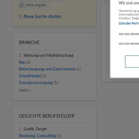
Wir und unse
keine Angabe
Verwendung ge
Informationen
Neue Suche starten
Inhalten, Zie
Liste der Part
von uns verwe
BRANCHE
von uns verwe
Werbung und Marktforschung
Bau
(1)
Beherbergung und Gastronomie
(1)
Einzelhandel
(1)
Energieversorgung
(1)
mehr »
GESUCHTE BERUFSFELDER
Grafik, Design
Beratung, Consulting
(1)