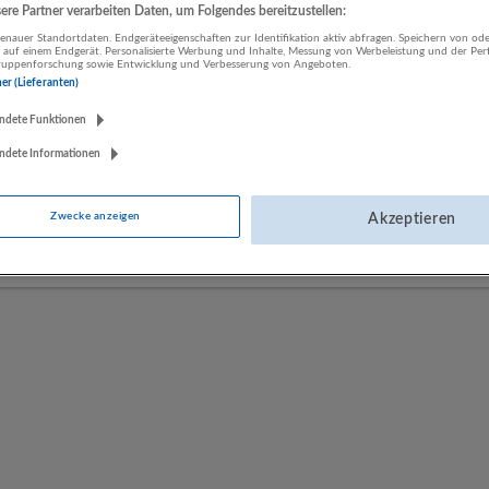
re Partner verarbeiten Daten, um Folgendes bereitzustellen:
nauer Standortdaten. Endgeräteeigenschaften zur Identifikation aktiv abfragen. Speichern von ode
 auf einem Endgerät. Personalisierte Werbung und Inhalte, Messung von Werbeleistung und der Pe
LUGSTEIN CONSULTING
lgruppenforschung sowie Entwicklung und Verbesserung von Angeboten.
Bergheim bei Salzburg
ner (Lieferanten)
Bau | Beherbergung und Gastronomie | Einzelhandel |
ndete Funktionen
Energieversorgung | Finanz- und Versicherungsleistungen |
Gesundheitswesen | Herstellung von Waren | IT-Dienstleistungen |
ndete Informationen
Kunst, Unterhaltung und Erholung | Land- und Forstwirtschaft |
Öffentliche Verwaltung | Rechtsberatung und Wirtschaftsprüfung |
Zwecke anzeigen
Akzeptieren
Sonstige Dienstleistungen | Sozialwesen | Verkehr | Verlagswesen |
Werbung und Marktforschung