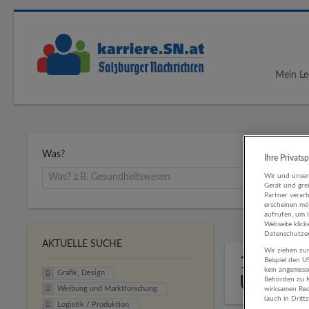
Mein Le
Was?
Ihre Privats
Wir und unse
Gerät und gre
Partner verar
erscheinen mög
aufrufen, um 
Webseite klick
Datenschutzer
AKTUELLE SUCHE
Wir ziehen zur
1 Grafi
Beispiel den 
kein angemess
Grafik, Design
Untern
Behörden zu K
Werbung und Marktforschung
wirksamen Rech
(auch in Dritt
Logistik / Produktion