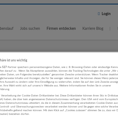
Login
benslauf
Jobs suchen
Firmen entdecken
Karriere Blog
Wo?
Umkreis
phäre ist uns wichtig
re
527
Partner speichern personenbezogene Daten, wie z. B. Browsing-Daten oder eindeutige Kenn
5 km
ifen darauf zu . Wenn Sie Akzeptieren auswählen, können die Tracking-Technologien die unter „Wir
beiten Daten, um Folgendes bereitzustellen“ genannten Zwecke unterstützen. Wenn Tracker deaktivie
licherweise Inhalte und Anzeigen, die für Sie weniger relevant sind. Sie können dieses Menü jederze
Ihre Auswahl zu ändern oder Ihre Einwilligung zu widerrufen, indem Sie auf den Link Zwecke anzei
en. Ihre Wahl wirkt sich auf unsere/n Website aus. Weitere Informationen finden Sie in unserer
klärung.
 Verarbeitung der Cookie-Daten Drittanbieter bei. Diese Drittanbieter können ihren Sitz in Drittsta
k, Design Werbung und Marktforsch
USA) haben, die über kein angemessenes Datenschutzniveau verfügen. Den USA wird vom Europäisc
enes Datenschutzniveau attestiert, da die in diesem Zusammenhang verarbeiteten Cookie-Daten au
ehmen
ontroll- und Überwachungszwecken verarbeitet werden können und Sie gegen eine solche Verarbe
tsbehelfe geltend machen können. Mit dem Klick auf „Cookies zulassen“ stimmen Sie zu, dass wir D
staaten) beiziehen dürfen.