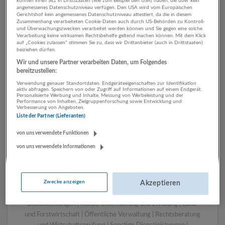
können ihren Sitz in Drittstaaten (wie zum Beispiel den USA) haben, die über kein
angemessenes Datenschutzniveau verfügen. Den USA wird vom Europäischen
Gerichtshof kein angemessenes Datenschutzniveau attestiert, da die in diesem
Zusammenhang verarbeiteten Cookie-Daten auch durch US-Behörden zu Kontroll-
1 Grafik, Design Öffentliche
und Überwachungszwecken verarbeitet werden können und Sie gegen eine solche
Verarbeitung keine wirksamen Rechtsbehelfe geltend machen können. Mit dem Klick
Verwaltung Unternehmen
auf „Cookies zulassen“ stimmen Sie zu, dass wir Drittanbieter (auch in Drittstaaten)
beiziehen dürfen.
Wir und unsere Partner verarbeiten Daten, um Folgendes
bereitzustellen:
Verwendung genauer Standortdaten. Endgeräteeigenschaften zur Identifikation
aktiv abfragen. Speichern von oder Zugriff auf Informationen auf einem Endgerät.
Personalisierte Werbung und Inhalte, Messung von Werbeleistung und der
Performance von Inhalten, Zielgruppenforschung sowie Entwicklung und
Verbesserung von Angeboten.
Liste der Partner (Lieferanten)
von uns verwendete Funktionen
von uns verwendete Informationen
LUGSTEIN CONSULTING
Bergheim bei Salzburg
Bau | Beherbergung und Gastronomie | Einzelhandel |
Zwecke anzeigen
Energieversorgung | Finanz- und Versicherungsleistungen |
Akzeptieren
Gesundheitswesen | Herstellung von Waren | IT-
Dienstleistungen | Kunst, Unterhaltung und Erholung | Land-
und Forstwirtschaft | Öffentliche Verwaltung | Rechtsberatung