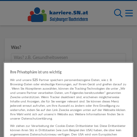
Was?
Wo?
Ihre Privatsphäre ist uns wichtig
Wir und unsere
525
Partner speichern personenbezogene Daten, wie z. B.
Browsing-Daten oder eindeutige Kennungen, auf Ihrem Gerät und greifen darauf zu
. Wenn Sie Akzeptieren auswählen, können die Tracking-Technologien die unter „Wir
und unsere Partner verarbeiten Daten, um Folgendes bereitzustellen“ genannten
Umkreis
Zwecke unterstützen. Wenn Tracker deaktiviert sind, erscheinen möglicherweise
Inhalte und Anzeigen, die für Sie weniger relevant sind. Sie können dieses Menü
jederzeit erneut aufrufen, um Ihre Auswahl zu ändern oder Ihre Einwilligung zu
widerrufen, indem Sie auf den Link Zwecke anzeigen unten auf der Webseite klicken.
Ihre Wahl wirkt sich auf unsere/n Website aus. Weitere Informationen finden Sie in
unserer Datenschutzerklärung.
Wir ziehen zur Verarbeitung der Cookie-Daten Drittanbieter bei. Diese Drittanbieter
können ihren Sitz in Drittstaaten (wie zum Beispiel den USA) haben, die über kein
angemessenes Datenschutzniveau verfügen. Den USA wird vom Europäischen