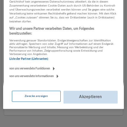
Gerichtshof kein angemessenes Datenschutzniveau attestiert, da die in diesem
Zusammenhang verarbeiteten Cookie-Daten auch durch US-Behörden zu Kontroll-
und Überwachungszwecken verarbeitet werden können und Sie gegen eine solche
Verarbeitung keine wirksamen Rechtsbehelfe geltend machen können. Mit dem Klick
1 Grafik, Design
auf „Cookies zulassen“ stimmen Sie zu, dass wir Drittanbieter (auch in Drittstaaten)
beiziehen dürfen.
Betriebswirtschaftslehre /
Wir und unsere Partner verarbeiten Daten, um Folgendes
Management Unternehmen
bereitzustellen:
Verwendung genauer Standortdaten. Endgeräteeigenschaften zur Identifikation
aktiv abfragen. Speichern von oder Zugriff auf Informationen auf einem Endgerät.
Personalisierte Werbung und Inhalte, Messung von Werbeleistung und der
Performance von Inhalten, Zielgruppenforschung sowie Entwicklung und
Verbesserung von Angeboten.
Liste der Partner (Lieferanten)
von uns verwendete Funktionen
von uns verwendete Informationen
impetus Personalberatung
Zwecke anzeigen
Akzeptieren
Kitzbühel