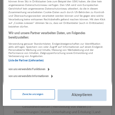
können ihren Sitz in Drittstaaten (wie zum Beispiel den USA) haben, die über kein
angemessenes Datenschutzniveau verfügen. Den USA wird vom Europäischen
Gerichtshof kein angemessenes Datenschutzniveau attestiert, da die in diesem
Zusammenhang verarbeiteten Cookie-Daten auch durch US-Behörden zu Kontroll-
1 Geschäftsführung, Leitung
und Überwachungszwecken verarbeitet werden können und Sie gegen eine solche
Verarbeitung keine wirksamen Rechtsbehelfe geltend machen können. Mit dem Klick
Werbung und Marktforschung
auf „Cookies zulassen“ stimmen Sie zu, dass wir Drittanbieter (auch in Drittstaaten)
beiziehen dürfen.
Unternehmen
Wir und unsere Partner verarbeiten Daten, um Folgendes
bereitzustellen:
Verwendung genauer Standortdaten. Endgeräteeigenschaften zur Identifikation
aktiv abfragen. Speichern von oder Zugriff auf Informationen auf einem Endgerät.
Personalisierte Werbung und Inhalte, Messung von Werbeleistung und der
Performance von Inhalten, Zielgruppenforschung sowie Entwicklung und
Verbesserung von Angeboten.
Liste der Partner (Lieferanten)
von uns verwendete Funktionen
von uns verwendete Informationen
LUGSTEIN CONSULTING
Bergheim bei Salzburg
Zwecke anzeigen
Akzeptieren
Bau | Beherbergung und Gastronomie | Einzelhandel |
Energieversorgung | Finanz- und Versicherungsleistungen |
Gesundheitswesen | Herstellung von Waren | IT-
Dienstleistungen | Kunst, Unterhaltung und Erholung | Land-