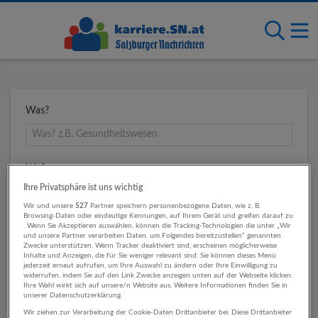
Was?
Wo?
Ihre Privatsphäre ist uns wichtig
Wir und unsere
527
Partner speichern personenbezogene Daten, wie z. B.
Browsing-Daten oder eindeutige Kennungen, auf Ihrem Gerät und greifen darauf zu
Umkreis
. Wenn Sie Akzeptieren auswählen, können die Tracking-Technologien die unter „Wir
und unsere Partner verarbeiten Daten, um Folgendes bereitzustellen“ genannten
Zwecke unterstützen. Wenn Tracker deaktiviert sind, erscheinen möglicherweise
Inhalte und Anzeigen, die für Sie weniger relevant sind. Sie können dieses Menü
jederzeit erneut aufrufen, um Ihre Auswahl zu ändern oder Ihre Einwilligung zu
widerrufen, indem Sie auf den Link Zwecke anzeigen unten auf der Webseite klicken.
Ihre Wahl wirkt sich auf unsere/n Website aus. Weitere Informationen finden Sie in
unserer Datenschutzerklärung.
Wir ziehen zur Verarbeitung der Cookie-Daten Drittanbieter bei. Diese Drittanbieter