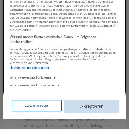
können ihren Sitz in Drittstaaten (wie zum Beispiel den USA) haben, die über kein
angemessenes Datenschutzniveau verfügen. Den USA wird vom Europäischen
Gerichtshof kein angemessenes Datenschutzniveau attestiert, da die in diesem
Zusammenhang verarbeiteten Cookie-Daten auch durch US-Behörden zu Kontroll-
1 Gebäudemanagement,
und Überwachungszwecken verarbeitet werden können und Sie gegen eine solche
Verarbeitung keine wirksamen Rechtsbehelfe geltend machen können. Mit dem Klick
Reinigung Verkehr
auf „Cookies zulassen“ stimmen Sie zu, dass wir Drittanbieter (auch in Drittstaaten)
beiziehen dürfen.
Unternehmen
Wir und unsere Partner verarbeiten Daten, um Folgendes
bereitzustellen:
Verwendung genauer Standortdaten. Endgeräteeigenschaften zur Identifikation
aktiv abfragen. Speichern von oder Zugriff auf Informationen auf einem Endgerät.
Personalisierte Werbung und Inhalte, Messung von Werbeleistung und der
Performance von Inhalten, Zielgruppenforschung sowie Entwicklung und
Verbesserung von Angeboten.
Liste der Partner (Lieferanten)
von uns verwendete Funktionen
von uns verwendete Informationen
LUGSTEIN CONSULTING
Bergheim bei Salzburg
Zwecke anzeigen
Akzeptieren
Bau | Beherbergung und Gastronomie | Einzelhandel |
Energieversorgung | Finanz- und Versicherungsleistungen |
Gesundheitswesen | Herstellung von Waren | IT-
Dienstleistungen | Kunst, Unterhaltung und Erholung | Land-