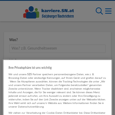
Was?
Wo?
Ihre Privatsphäre ist uns wichtig
Wir und unsere
525
Partner speichern personenbezogene Daten, wie z. B.
Browsing-Daten oder eindeutige Kennungen, auf Ihrem Gerät und greifen darauf zu
Umkreis
. Wenn Sie Akzeptieren auswählen, können die Tracking-Technologien die unter „Wir
und unsere Partner verarbeiten Daten, um Folgendes bereitzustellen“ genannten
Zwecke unterstützen. Wenn Tracker deaktiviert sind, erscheinen möglicherweise
Inhalte und Anzeigen, die für Sie weniger relevant sind. Sie können dieses Menü
jederzeit erneut aufrufen, um Ihre Auswahl zu ändern oder Ihre Einwilligung zu
widerrufen, indem Sie auf den Link Zwecke anzeigen unten auf der Webseite klicken.
Ihre Wahl wirkt sich auf unsere/n Website aus. Weitere Informationen finden Sie in
unserer Datenschutzerklärung.
Wir ziehen zur Verarbeitung der Cookie-Daten Drittanbieter bei. Diese Drittanbieter