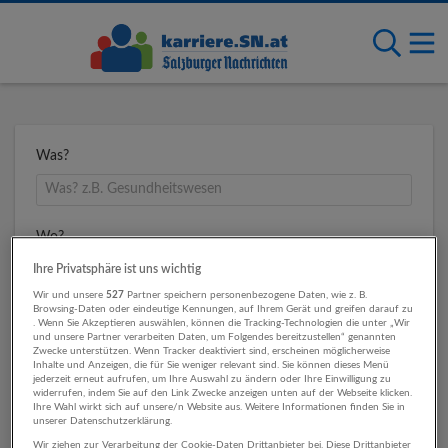
Was?
Wo?
Ihre Privatsphäre ist uns wichtig
Wir und unsere
527
Partner speichern personenbezogene Daten, wie z. B.
Browsing-Daten oder eindeutige Kennungen, auf Ihrem Gerät und greifen darauf zu
Umkreis
. Wenn Sie Akzeptieren auswählen, können die Tracking-Technologien die unter „Wir
und unsere Partner verarbeiten Daten, um Folgendes bereitzustellen“ genannten
Zwecke unterstützen. Wenn Tracker deaktiviert sind, erscheinen möglicherweise
Inhalte und Anzeigen, die für Sie weniger relevant sind. Sie können dieses Menü
jederzeit erneut aufrufen, um Ihre Auswahl zu ändern oder Ihre Einwilligung zu
widerrufen, indem Sie auf den Link Zwecke anzeigen unten auf der Webseite klicken.
Ihre Wahl wirkt sich auf unsere/n Website aus. Weitere Informationen finden Sie in
unserer Datenschutzerklärung.
Wir ziehen zur Verarbeitung der Cookie-Daten Drittanbieter bei. Diese Drittanbieter