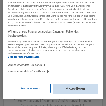
können ihren Sitz in Drittstaaten (wie zum Beispiel den USA) haben, die über kein
angemessenes Datenschutzniveau verfügen. Den USA wird vom Europäischen
Gerichtshof kein angemessenes Datenschutzniveau attestiert, da die in diesem
Zusammenhang verarbeiteten Cookie-Daten auch durch US-Behörden zu Kontroll-
1 Gebäudemanagement,
und Überwachungszwecken verarbeitet werden können und Sie gegen eine solche
Verarbeitung keine wirksamen Rechtsbehelfe geltend machen können. Mit dem Klick
Reinigung Kunst,
auf „Cookies zulassen“ stimmen Sie zu, dass wir Drittanbieter (auch in Drittstaaten)
beiziehen dürfen.
Unterhaltung und Erholung
Wir und unsere Partner verarbeiten Daten, um Folgendes
Unternehmen
bereitzustellen:
Verwendung genauer Standortdaten. Endgeräteeigenschaften zur Identifikation
aktiv abfragen. Speichern von oder Zugriff auf Informationen auf einem Endgerät.
Personalisierte Werbung und Inhalte, Messung von Werbeleistung und der
Performance von Inhalten, Zielgruppenforschung sowie Entwicklung und
Verbesserung von Angeboten.
Liste der Partner (Lieferanten)
von uns verwendete Funktionen
von uns verwendete Informationen
LUGSTEIN CONSULTING
Zwecke anzeigen
Akzeptieren
Bergheim bei Salzburg
Bau | Beherbergung und Gastronomie | Einzelhandel |
Energieversorgung | Finanz- und Versicherungsleistungen |
Gesundheitswesen | Herstellung von Waren | IT-