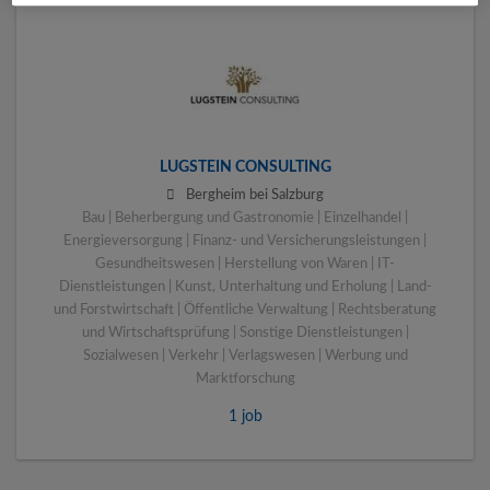
LUGSTEIN CONSULTING
Bergheim bei Salzburg
Bau | Beherbergung und Gastronomie | Einzelhandel |
Energieversorgung | Finanz- und Versicherungsleistungen |
Gesundheitswesen | Herstellung von Waren | IT-
Dienstleistungen | Kunst, Unterhaltung und Erholung | Land-
und Forstwirtschaft | Öffentliche Verwaltung | Rechtsberatung
und Wirtschaftsprüfung | Sonstige Dienstleistungen |
Sozialwesen | Verkehr | Verlagswesen | Werbung und
Marktforschung
1 job