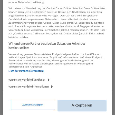
unserer Datenschutzerklärung.
Wir ziehen zur Verarbeitung der Cookie-Daten Drittanbieter bei. Diese Drittanbieter
können ihren Sitz in Drittstaaten (wie zum Beispiel den USA) haben, die über kein
2 Gebäudemanagement,
angemessenes Datenschutzniveau verfügen. Den USA wird vom Europäischen
Gerichtshof kein angemessenes Datenschutzniveau attestiert, da die in diesem
Reinigung Gesundheitswesen
Zusammenhang verarbeiteten Cookie-Daten auch durch US-Behörden zu Kontroll-
und Überwachungszwecken verarbeitet werden können und Sie gegen eine solche
Unternehmen
Verarbeitung keine wirksamen Rechtsbehelfe geltend machen können. Mit dem Klick
auf „Cookies zulassen“ stimmen Sie zu, dass wir Drittanbieter (auch in Drittstaaten)
beiziehen dürfen.
Wir und unsere Partner verarbeiten Daten, um Folgendes
bereitzustellen:
Verwendung genauer Standortdaten. Endgeräteeigenschaften zur Identifikation
aktiv abfragen. Speichern von oder Zugriff auf Informationen auf einem Endgerät.
Personalisierte Werbung und Inhalte, Messung von Werbeleistung und der
Performance von Inhalten, Zielgruppenforschung sowie Entwicklung und
Verbesserung von Angeboten.
Liste der Partner (Lieferanten)
von uns verwendete Funktionen
Hagleitner Hygiene International GmbH
von uns verwendete Informationen
Zell am See, Salzburg, Österreich
Gesundheitswesen | Herstellung von Waren
5 Jobs
Zwecke anzeigen
Akzeptieren