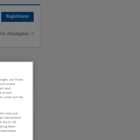
Registrieren
Für Arbeitgeber
ungen, auf Ihrem
 und unsere
rt sind,
it erneut
gen unten auf der
aten (wie zum
tschaft
hen Gerichtshof
ch durch US-
itung keine
rittanbieter