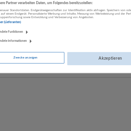
re Partner verarbeiten Daten, um Folgendes bereitzustellen:
nauer Standortdaten. Endgeräteeigenschaften zur Identifikation aktiv abfragen. Speichern von ode
 auf einem Endgerät. Personalisierte Werbung und Inhalte, Messung von Werbeleistung und der Pe
LUGSTEIN CONSULTING
lgruppenforschung sowie Entwicklung und Verbesserung von Angeboten.
ner (Lieferanten)
Bergheim bei Salzburg
Bau | Beherbergung und Gastronomie | Einzelhandel |
ndete Funktionen
Energieversorgung | Finanz- und Versicherungsleistungen |
Gesundheitswesen | Herstellung von Waren | IT-Dienstleistungen |
ndete Informationen
Kunst, Unterhaltung und Erholung | Land- und Forstwirtschaft |
Öffentliche Verwaltung | Rechtsberatung und Wirtschaftsprüfung |
Zwecke anzeigen
Akzeptieren
Sonstige Dienstleistungen | Sozialwesen | Verkehr | Verlagswesen |
Werbung und Marktforschung