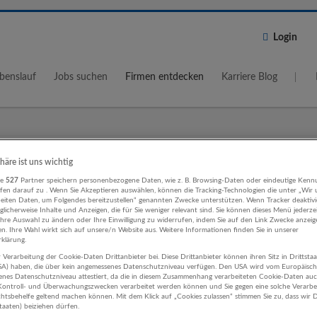
Login
benslauf
Jobs suchen
Firmen entdecken
Karriere Blog
Wo?
Umkreis
phäre ist uns wichtig
re
527
Partner speichern personenbezogene Daten, wie z. B. Browsing-Daten oder eindeutige Kenn
5 km
ifen darauf zu . Wenn Sie Akzeptieren auswählen, können die Tracking-Technologien die unter „Wir
beiten Daten, um Folgendes bereitzustellen“ genannten Zwecke unterstützen. Wenn Tracker deaktivie
licherweise Inhalte und Anzeigen, die für Sie weniger relevant sind. Sie können dieses Menü jederze
Ihre Auswahl zu ändern oder Ihre Einwilligung zu widerrufen, indem Sie auf den Link Zwecke anzei
en. Ihre Wahl wirkt sich auf unsere/n Website aus. Weitere Informationen finden Sie in unserer
klärung.
 Verarbeitung der Cookie-Daten Drittanbieter bei. Diese Drittanbieter können ihren Sitz in Drittsta
f, Logistik, Lager Land- und Forstwir
USA) haben, die über kein angemessenes Datenschutzniveau verfügen. Den USA wird vom Europäisc
enes Datenschutzniveau attestiert, da die in diesem Zusammenhang verarbeiteten Cookie-Daten au
ehmen
ontroll- und Überwachungszwecken verarbeitet werden können und Sie gegen eine solche Verarbe
tsbehelfe geltend machen können. Mit dem Klick auf „Cookies zulassen“ stimmen Sie zu, dass wir D
staaten) beiziehen dürfen.