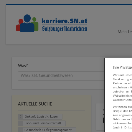
Mein Le
Was?
Ihre Privats
Wir und unse
Gerät und gre
Partner verar
erscheinen mög
aufrufen, um 
Webseite klick
Datenschutzer
AKTUELLE SUCHE
Wir ziehen zur
1 Einkau
Beispiel den 
kein angemess
Einkauf, Logistik, Lager
Untern
Behörden zu K
Land- und Forstwirtschaft
wirksamen Rech
(auch in Dritt
Gesundheit / Pflegemanagement