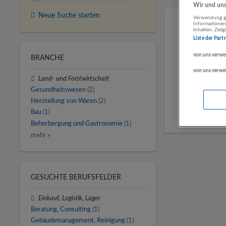
Wir und unse
Neue Suche starten
Verwendung ge
Informationen
Inhalten, Zie
Liste der Part
von uns verwe
BRANCHE
von uns verwe
Land- und Forstwirtschaft
Gesundheitswesen
(2)
Herstellung von Waren
(2)
Bau
(1)
Beherbergung und Gastronomie
(1)
mehr »
GESUCHTE BERUFSFELDER
Einkauf, Logistik, Lager
Beratung, Consulting
(1)
Gebäudemanagement, Reinigung
(1)