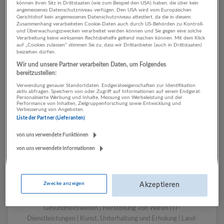
können ihren Sitz in Drittstaaten (wie zum Beispiel den USA) haben, die über kein
angemessenes Datenschutzniveau verfügen. Den USA wird vom Europäischen
Gerichtshof kein angemessenes Datenschutzniveau attestiert, da die in diesem
Zusammenhang verarbeiteten Cookie-Daten auch durch US-Behörden zu Kontroll-
1 Einkauf, Logistik, Lager IT-
und Überwachungszwecken verarbeitet werden können und Sie gegen eine solche
Verarbeitung keine wirksamen Rechtsbehelfe geltend machen können. Mit dem Klick
Dienstleistungen
auf „Cookies zulassen“ stimmen Sie zu, dass wir Drittanbieter (auch in Drittstaaten)
beiziehen dürfen.
Unternehmen
Wir und unsere Partner verarbeiten Daten, um Folgendes
bereitzustellen:
Verwendung genauer Standortdaten. Endgeräteeigenschaften zur Identifikation
aktiv abfragen. Speichern von oder Zugriff auf Informationen auf einem Endgerät.
Personalisierte Werbung und Inhalte, Messung von Werbeleistung und der
Performance von Inhalten, Zielgruppenforschung sowie Entwicklung und
Verbesserung von Angeboten.
Liste der Partner (Lieferanten)
von uns verwendete Funktionen
von uns verwendete Informationen
LUGSTEIN CONSULTING
Bergheim bei Salzburg
Zwecke anzeigen
Akzeptieren
Bau | Beherbergung und Gastronomie | Einzelhandel |
Energieversorgung | Finanz- und Versicherungsleistungen |
Gesundheitswesen | Herstellung von Waren | IT-
Dienstleistungen | Kunst, Unterhaltung und Erholung | Land-