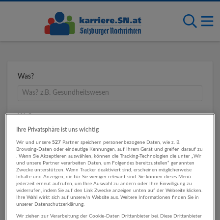
Was?
Wo?
Ihre Privatsphäre ist uns wichtig
Wir und unsere
527
Partner speichern personenbezogene Daten, wie z. B.
Browsing-Daten oder eindeutige Kennungen, auf Ihrem Gerät und greifen darauf zu
Umkreis
. Wenn Sie Akzeptieren auswählen, können die Tracking-Technologien die unter „Wir
und unsere Partner verarbeiten Daten, um Folgendes bereitzustellen“ genannten
Zwecke unterstützen. Wenn Tracker deaktiviert sind, erscheinen möglicherweise
Inhalte und Anzeigen, die für Sie weniger relevant sind. Sie können dieses Menü
jederzeit erneut aufrufen, um Ihre Auswahl zu ändern oder Ihre Einwilligung zu
widerrufen, indem Sie auf den Link Zwecke anzeigen unten auf der Webseite klicken.
Ihre Wahl wirkt sich auf unsere/n Website aus. Weitere Informationen finden Sie in
unserer Datenschutzerklärung.
Wir ziehen zur Verarbeitung der Cookie-Daten Drittanbieter bei. Diese Drittanbieter