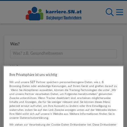
Was?
Wo?
Ihre Privatsphäre ist uns wichtig
Wir und unsere
527
Partner speichern personenbezogene Daten, wie z. B.
Browsing-Daten oder eindeutige Kennungen, auf Ihrem Gerät und greifen darauf zu
Umkreis
. Wenn Sie Akzeptieren auswählen, können die Tracking-Technologien die unter „Wir
und unsere Partner verarbeiten Daten, um Folgendes bereitzustellen“ genannten
Zwecke unterstützen. Wenn Tracker deaktiviert sind, erscheinen möglicherweise
Inhalte und Anzeigen, die für Sie weniger relevant sind. Sie können dieses Menü
jederzeit erneut aufrufen, um Ihre Auswahl zu ändern oder Ihre Einwilligung zu
widerrufen, indem Sie auf den Link Zwecke anzeigen unten auf der Webseite klicken.
Ihre Wahl wirkt sich auf unsere/n Website aus. Weitere Informationen finden Sie in
unserer Datenschutzerklärung.
Wir ziehen zur Verarbeitung der Cookie-Daten Drittanbieter bei. Diese Drittanbieter