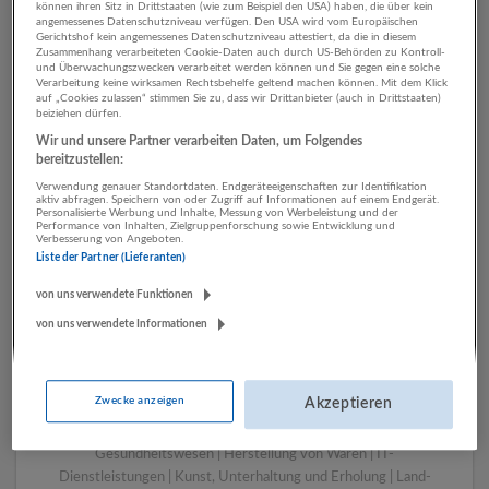
können ihren Sitz in Drittstaaten (wie zum Beispiel den USA) haben, die über kein
angemessenes Datenschutzniveau verfügen. Den USA wird vom Europäischen
Gerichtshof kein angemessenes Datenschutzniveau attestiert, da die in diesem
Zusammenhang verarbeiteten Cookie-Daten auch durch US-Behörden zu Kontroll-
1 Einkauf, Logistik, Lager
und Überwachungszwecken verarbeitet werden können und Sie gegen eine solche
Verarbeitung keine wirksamen Rechtsbehelfe geltend machen können. Mit dem Klick
Gesundheitswesen
auf „Cookies zulassen“ stimmen Sie zu, dass wir Drittanbieter (auch in Drittstaaten)
beiziehen dürfen.
Unternehmen
Wir und unsere Partner verarbeiten Daten, um Folgendes
bereitzustellen:
Verwendung genauer Standortdaten. Endgeräteeigenschaften zur Identifikation
aktiv abfragen. Speichern von oder Zugriff auf Informationen auf einem Endgerät.
Personalisierte Werbung und Inhalte, Messung von Werbeleistung und der
Performance von Inhalten, Zielgruppenforschung sowie Entwicklung und
Verbesserung von Angeboten.
Liste der Partner (Lieferanten)
von uns verwendete Funktionen
von uns verwendete Informationen
LUGSTEIN CONSULTING
Bergheim bei Salzburg
Zwecke anzeigen
Akzeptieren
Bau | Beherbergung und Gastronomie | Einzelhandel |
Energieversorgung | Finanz- und Versicherungsleistungen |
Gesundheitswesen | Herstellung von Waren | IT-
Dienstleistungen | Kunst, Unterhaltung und Erholung | Land-