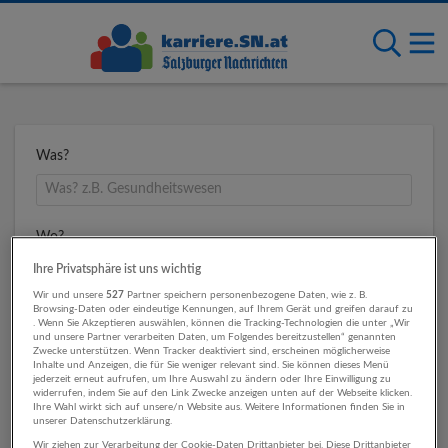
Was?
Wo?
Ihre Privatsphäre ist uns wichtig
Wir und unsere
527
Partner speichern personenbezogene Daten, wie z. B.
Browsing-Daten oder eindeutige Kennungen, auf Ihrem Gerät und greifen darauf zu
Umkreis
. Wenn Sie Akzeptieren auswählen, können die Tracking-Technologien die unter „Wir
und unsere Partner verarbeiten Daten, um Folgendes bereitzustellen“ genannten
Zwecke unterstützen. Wenn Tracker deaktiviert sind, erscheinen möglicherweise
Inhalte und Anzeigen, die für Sie weniger relevant sind. Sie können dieses Menü
jederzeit erneut aufrufen, um Ihre Auswahl zu ändern oder Ihre Einwilligung zu
widerrufen, indem Sie auf den Link Zwecke anzeigen unten auf der Webseite klicken.
Ihre Wahl wirkt sich auf unsere/n Website aus. Weitere Informationen finden Sie in
unserer Datenschutzerklärung.
Wir ziehen zur Verarbeitung der Cookie-Daten Drittanbieter bei. Diese Drittanbieter