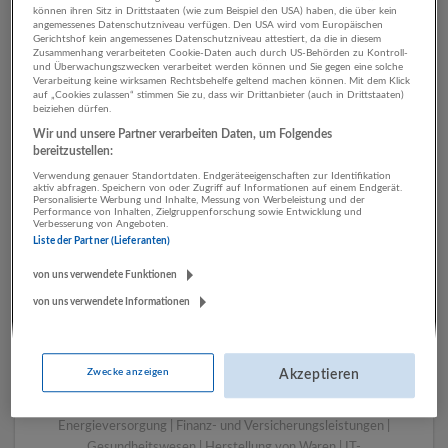
können ihren Sitz in Drittstaaten (wie zum Beispiel den USA) haben, die über kein
angemessenes Datenschutzniveau verfügen. Den USA wird vom Europäischen
Gerichtshof kein angemessenes Datenschutzniveau attestiert, da die in diesem
Zusammenhang verarbeiteten Cookie-Daten auch durch US-Behörden zu Kontroll-
1 Beratung, Consulting
und Überwachungszwecken verarbeitet werden können und Sie gegen eine solche
Verarbeitung keine wirksamen Rechtsbehelfe geltend machen können. Mit dem Klick
Rechtsberatung und
auf „Cookies zulassen“ stimmen Sie zu, dass wir Drittanbieter (auch in Drittstaaten)
beiziehen dürfen.
Wirtschaftsprüfung
Wir und unsere Partner verarbeiten Daten, um Folgendes
Unternehmen
bereitzustellen:
Verwendung genauer Standortdaten. Endgeräteeigenschaften zur Identifikation
aktiv abfragen. Speichern von oder Zugriff auf Informationen auf einem Endgerät.
Personalisierte Werbung und Inhalte, Messung von Werbeleistung und der
Performance von Inhalten, Zielgruppenforschung sowie Entwicklung und
Verbesserung von Angeboten.
Liste der Partner (Lieferanten)
von uns verwendete Funktionen
von uns verwendete Informationen
LUGSTEIN CONSULTING
Zwecke anzeigen
Akzeptieren
Bergheim bei Salzburg
Bau | Beherbergung und Gastronomie | Einzelhandel |
Energieversorgung | Finanz- und Versicherungsleistungen |
Gesundheitswesen | Herstellung von Waren | IT-