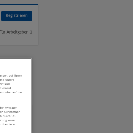
Registrieren
Für Arbeitgeber
ungen, auf Ihrem
 und unsere
rt sind,
it erneut
gen unten auf der
aten (wie zum
chaft
hen Gerichtshof
ch durch US-
itung keine
rittanbieter