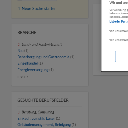
Wir und unse
Neue Suche starten
Verwendung ge
Informationen
Inhalten, Zie
Liste der Part
von uns verwe
BRANCHE
von uns verwe
Land- und Forstwirtschaft
Bau
(1)
Beherbergung und Gastronomie
(1)
Einzelhandel
(1)
Energieversorgung
(1)
mehr »
GESUCHTE BERUFSFELDER
Beratung, Consulting
Einkauf, Logistik, Lager
(1)
Gebäudemanagement, Reinigung
(1)