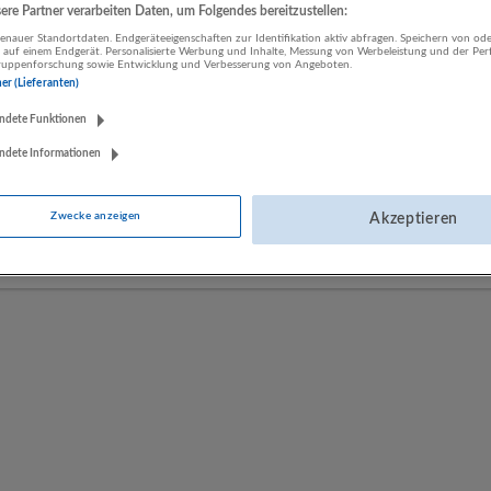
re Partner verarbeiten Daten, um Folgendes bereitzustellen:
nauer Standortdaten. Endgeräteeigenschaften zur Identifikation aktiv abfragen. Speichern von ode
 auf einem Endgerät. Personalisierte Werbung und Inhalte, Messung von Werbeleistung und der Pe
LUGSTEIN CONSULTING
lgruppenforschung sowie Entwicklung und Verbesserung von Angeboten.
ner (Lieferanten)
Bergheim bei Salzburg
Bau | Beherbergung und Gastronomie | Einzelhandel |
ndete Funktionen
Energieversorgung | Finanz- und Versicherungsleistungen |
Gesundheitswesen | Herstellung von Waren | IT-Dienstleistungen |
ndete Informationen
Kunst, Unterhaltung und Erholung | Land- und Forstwirtschaft |
Öffentliche Verwaltung | Rechtsberatung und Wirtschaftsprüfung |
Zwecke anzeigen
Akzeptieren
Sonstige Dienstleistungen | Sozialwesen | Verkehr | Verlagswesen |
Werbung und Marktforschung