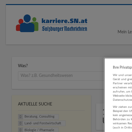
Mein Le
Was?
Ihre Privats
Wir und unse
Gerät und gre
Partner verar
erscheinen mög
aufrufen, um 
Webseite klick
Datenschutzer
AKTUELLE SUCHE
Wir ziehen zur
1 Berat
Beispiel den 
kein angemess
Beratung, Consulting
Untern
Behörden zu K
Land- und Forstwirtschaft
wirksamen Rech
(auch in Dritt
Biologie / Pharmazie