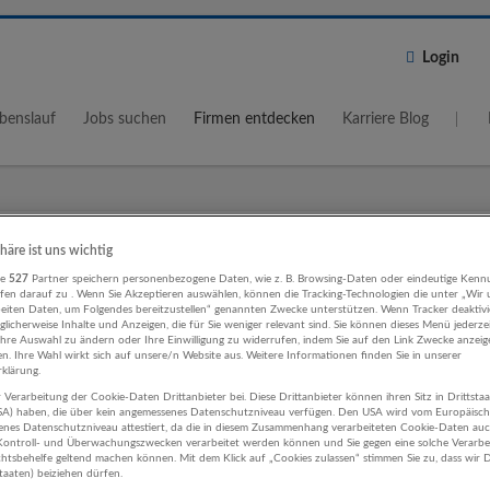
Login
benslauf
Jobs suchen
Firmen entdecken
Karriere Blog
Wo?
Umkreis
phäre ist uns wichtig
re
527
Partner speichern personenbezogene Daten, wie z. B. Browsing-Daten oder eindeutige Kenn
5 km
ifen darauf zu . Wenn Sie Akzeptieren auswählen, können die Tracking-Technologien die unter „Wir
beiten Daten, um Folgendes bereitzustellen“ genannten Zwecke unterstützen. Wenn Tracker deaktivie
licherweise Inhalte und Anzeigen, die für Sie weniger relevant sind. Sie können dieses Menü jederze
Ihre Auswahl zu ändern oder Ihre Einwilligung zu widerrufen, indem Sie auf den Link Zwecke anzei
en. Ihre Wahl wirkt sich auf unsere/n Website aus. Weitere Informationen finden Sie in unserer
klärung.
 Verarbeitung der Cookie-Daten Drittanbieter bei. Diese Drittanbieter können ihren Sitz in Drittsta
ung, Consulting Land- und Forstwirts
USA) haben, die über kein angemessenes Datenschutzniveau verfügen. Den USA wird vom Europäisc
enes Datenschutzniveau attestiert, da die in diesem Zusammenhang verarbeiteten Cookie-Daten au
ehmen
ontroll- und Überwachungszwecken verarbeitet werden können und Sie gegen eine solche Verarbe
tsbehelfe geltend machen können. Mit dem Klick auf „Cookies zulassen“ stimmen Sie zu, dass wir D
staaten) beiziehen dürfen.