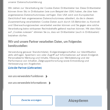
unserer Datenschutzerklärung.
Wir ziehen zur Verarbeitung der Cookie-Daten Drittanbieter bei. Diese Drittanbieter
können ihren Sitz in Drittstaaten (wie zum Beispiel den USA) haben, die über kein
2 Beratung, Consulting
angemessenes Datenschutzniveau verfügen. Den USA wird vom Europäischen
Gerichtshof kein angemessenes Datenschutzniveau attestiert, da die in diesem
Herstellung von Waren
Zusammenhang verarbeiteten Cookie-Daten auch durch US-Behörden zu Kontroll-
und Überwachungszwecken verarbeitet werden können und Sie gegen eine solche
Unternehmen
Verarbeitung keine wirksamen Rechtsbehelfe geltend machen können. Mit dem Klick
auf „Cookies zulassen“ stimmen Sie zu, dass wir Drittanbieter (auch in Drittstaaten)
beiziehen dürfen.
Wir und unsere Partner verarbeiten Daten, um Folgendes
bereitzustellen:
Verwendung genauer Standortdaten. Endgeräteeigenschaften zur Identifikation
aktiv abfragen. Speichern von oder Zugriff auf Informationen auf einem Endgerät.
Personalisierte Werbung und Inhalte, Messung von Werbeleistung und der
Performance von Inhalten, Zielgruppenforschung sowie Entwicklung und
Verbesserung von Angeboten.
Liste der Partner (Lieferanten)
von uns verwendete Funktionen
binderholz Gruppe
von uns verwendete Informationen
Fügen
Bau | Herstellung von Waren | Land- und Forstwirtschaft
22 Jobs
Zwecke anzeigen
Akzeptieren