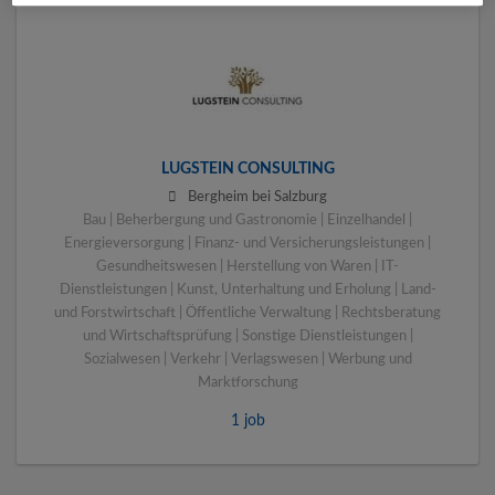
LUGSTEIN CONSULTING
Bergheim bei Salzburg
Bau | Beherbergung und Gastronomie | Einzelhandel |
Energieversorgung | Finanz- und Versicherungsleistungen |
Gesundheitswesen | Herstellung von Waren | IT-
Dienstleistungen | Kunst, Unterhaltung und Erholung | Land-
und Forstwirtschaft | Öffentliche Verwaltung | Rechtsberatung
und Wirtschaftsprüfung | Sonstige Dienstleistungen |
Sozialwesen | Verkehr | Verlagswesen | Werbung und
Marktforschung
1 job