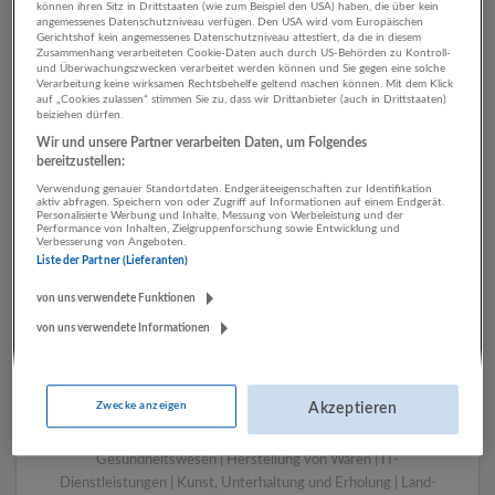
können ihren Sitz in Drittstaaten (wie zum Beispiel den USA) haben, die über kein
angemessenes Datenschutzniveau verfügen. Den USA wird vom Europäischen
Gerichtshof kein angemessenes Datenschutzniveau attestiert, da die in diesem
Zusammenhang verarbeiteten Cookie-Daten auch durch US-Behörden zu Kontroll-
1 Beratung, Consulting
und Überwachungszwecken verarbeitet werden können und Sie gegen eine solche
Verarbeitung keine wirksamen Rechtsbehelfe geltend machen können. Mit dem Klick
Gesundheitswesen
auf „Cookies zulassen“ stimmen Sie zu, dass wir Drittanbieter (auch in Drittstaaten)
beiziehen dürfen.
Unternehmen
Wir und unsere Partner verarbeiten Daten, um Folgendes
bereitzustellen:
Verwendung genauer Standortdaten. Endgeräteeigenschaften zur Identifikation
aktiv abfragen. Speichern von oder Zugriff auf Informationen auf einem Endgerät.
Personalisierte Werbung und Inhalte, Messung von Werbeleistung und der
Performance von Inhalten, Zielgruppenforschung sowie Entwicklung und
Verbesserung von Angeboten.
Liste der Partner (Lieferanten)
von uns verwendete Funktionen
von uns verwendete Informationen
LUGSTEIN CONSULTING
Bergheim bei Salzburg
Zwecke anzeigen
Akzeptieren
Bau | Beherbergung und Gastronomie | Einzelhandel |
Energieversorgung | Finanz- und Versicherungsleistungen |
Gesundheitswesen | Herstellung von Waren | IT-
Dienstleistungen | Kunst, Unterhaltung und Erholung | Land-