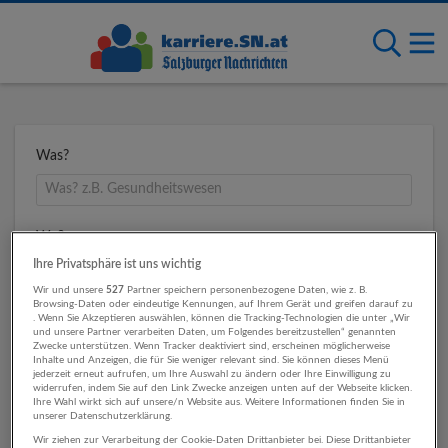
Was?
Wo?
Ihre Privatsphäre ist uns wichtig
Wir und unsere
527
Partner speichern personenbezogene Daten, wie z. B.
Browsing-Daten oder eindeutige Kennungen, auf Ihrem Gerät und greifen darauf zu
Umkreis
. Wenn Sie Akzeptieren auswählen, können die Tracking-Technologien die unter „Wir
und unsere Partner verarbeiten Daten, um Folgendes bereitzustellen“ genannten
Zwecke unterstützen. Wenn Tracker deaktiviert sind, erscheinen möglicherweise
Inhalte und Anzeigen, die für Sie weniger relevant sind. Sie können dieses Menü
jederzeit erneut aufrufen, um Ihre Auswahl zu ändern oder Ihre Einwilligung zu
widerrufen, indem Sie auf den Link Zwecke anzeigen unten auf der Webseite klicken.
Ihre Wahl wirkt sich auf unsere/n Website aus. Weitere Informationen finden Sie in
unserer Datenschutzerklärung.
Wir ziehen zur Verarbeitung der Cookie-Daten Drittanbieter bei. Diese Drittanbieter