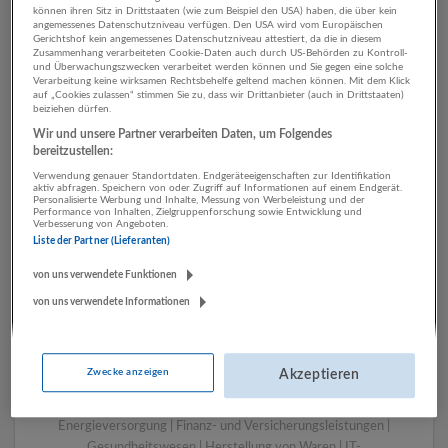
können ihren Sitz in Drittstaaten (wie zum Beispiel den USA) haben, die über kein
angemessenes Datenschutzniveau verfügen. Den USA wird vom Europäischen
Gerichtshof kein angemessenes Datenschutzniveau attestiert, da die in diesem
Zusammenhang verarbeiteten Cookie-Daten auch durch US-Behörden zu Kontroll-
1 Beratung, Consulting
und Überwachungszwecken verarbeitet werden können und Sie gegen eine solche
Verarbeitung keine wirksamen Rechtsbehelfe geltend machen können. Mit dem Klick
Finanz- und
auf „Cookies zulassen“ stimmen Sie zu, dass wir Drittanbieter (auch in Drittstaaten)
beiziehen dürfen.
Versicherungsleistungen
Wir und unsere Partner verarbeiten Daten, um Folgendes
Unternehmen
bereitzustellen:
Verwendung genauer Standortdaten. Endgeräteeigenschaften zur Identifikation
aktiv abfragen. Speichern von oder Zugriff auf Informationen auf einem Endgerät.
Personalisierte Werbung und Inhalte, Messung von Werbeleistung und der
Performance von Inhalten, Zielgruppenforschung sowie Entwicklung und
Verbesserung von Angeboten.
Liste der Partner (Lieferanten)
von uns verwendete Funktionen
von uns verwendete Informationen
LUGSTEIN CONSULTING
Zwecke anzeigen
Akzeptieren
Bergheim bei Salzburg
Bau | Beherbergung und Gastronomie | Einzelhandel |
Energieversorgung | Finanz- und Versicherungsleistungen |
Gesundheitswesen | Herstellung von Waren | IT-