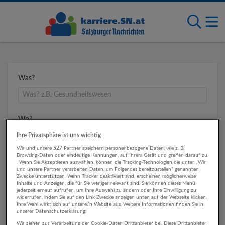
Was?
Wo?
Ihre Privatsphäre ist uns wichtig
Wir und unsere
527
Partner speichern personenbezogene Daten, wie z. B.
Browsing-Daten oder eindeutige Kennungen, auf Ihrem Gerät und greifen darauf zu
Umkreis
. Wenn Sie Akzeptieren auswählen, können die Tracking-Technologien die unter „Wir
und unsere Partner verarbeiten Daten, um Folgendes bereitzustellen“ genannten
Zwecke unterstützen. Wenn Tracker deaktiviert sind, erscheinen möglicherweise
Inhalte und Anzeigen, die für Sie weniger relevant sind. Sie können dieses Menü
jederzeit erneut aufrufen, um Ihre Auswahl zu ändern oder Ihre Einwilligung zu
widerrufen, indem Sie auf den Link Zwecke anzeigen unten auf der Webseite klicken.
Ihre Wahl wirkt sich auf unsere/n Website aus. Weitere Informationen finden Sie in
unserer Datenschutzerklärung.
Wir ziehen zur Verarbeitung der Cookie-Daten Drittanbieter bei. Diese Drittanbieter