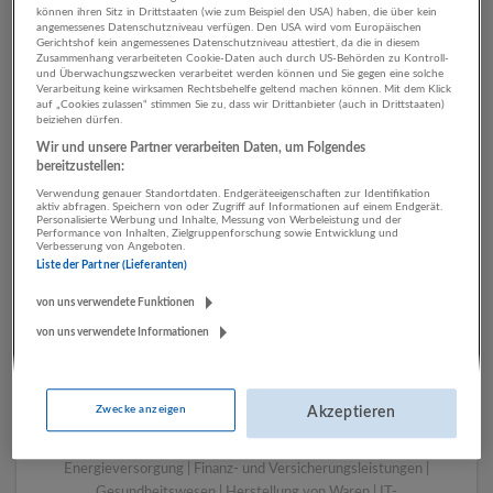
können ihren Sitz in Drittstaaten (wie zum Beispiel den USA) haben, die über kein
angemessenes Datenschutzniveau verfügen. Den USA wird vom Europäischen
Gerichtshof kein angemessenes Datenschutzniveau attestiert, da die in diesem
Zusammenhang verarbeiteten Cookie-Daten auch durch US-Behörden zu Kontroll-
1 Beratung, Consulting
und Überwachungszwecken verarbeitet werden können und Sie gegen eine solche
Verarbeitung keine wirksamen Rechtsbehelfe geltend machen können. Mit dem Klick
Finanz- und
auf „Cookies zulassen“ stimmen Sie zu, dass wir Drittanbieter (auch in Drittstaaten)
beiziehen dürfen.
Versicherungsleistungen
Wir und unsere Partner verarbeiten Daten, um Folgendes
Unternehmen
bereitzustellen:
Verwendung genauer Standortdaten. Endgeräteeigenschaften zur Identifikation
aktiv abfragen. Speichern von oder Zugriff auf Informationen auf einem Endgerät.
Personalisierte Werbung und Inhalte, Messung von Werbeleistung und der
Performance von Inhalten, Zielgruppenforschung sowie Entwicklung und
Verbesserung von Angeboten.
Liste der Partner (Lieferanten)
von uns verwendete Funktionen
von uns verwendete Informationen
LUGSTEIN CONSULTING
Zwecke anzeigen
Akzeptieren
Bergheim bei Salzburg
Bau | Beherbergung und Gastronomie | Einzelhandel |
Energieversorgung | Finanz- und Versicherungsleistungen |
Gesundheitswesen | Herstellung von Waren | IT-