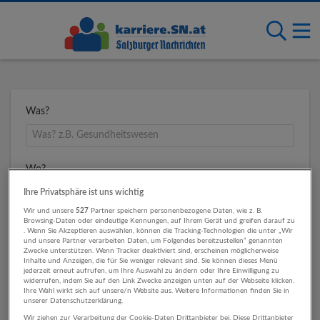
Was?
Wo?
Ihre Privatsphäre ist uns wichtig
Wir und unsere
527
Partner speichern personenbezogene Daten, wie z. B.
Browsing-Daten oder eindeutige Kennungen, auf Ihrem Gerät und greifen darauf zu
Umkreis
. Wenn Sie Akzeptieren auswählen, können die Tracking-Technologien die unter „Wir
und unsere Partner verarbeiten Daten, um Folgendes bereitzustellen“ genannten
Zwecke unterstützen. Wenn Tracker deaktiviert sind, erscheinen möglicherweise
Inhalte und Anzeigen, die für Sie weniger relevant sind. Sie können dieses Menü
jederzeit erneut aufrufen, um Ihre Auswahl zu ändern oder Ihre Einwilligung zu
widerrufen, indem Sie auf den Link Zwecke anzeigen unten auf der Webseite klicken.
Ihre Wahl wirkt sich auf unsere/n Website aus. Weitere Informationen finden Sie in
unserer Datenschutzerklärung.
Wir ziehen zur Verarbeitung der Cookie-Daten Drittanbieter bei. Diese Drittanbieter