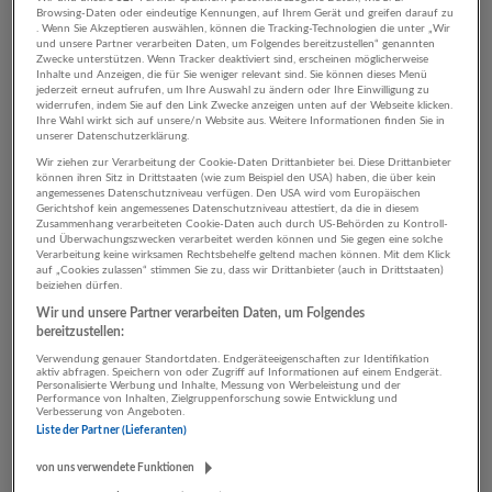
Browsing-Daten oder eindeutige Kennungen, auf Ihrem Gerät und greifen darauf zu
. Wenn Sie Akzeptieren auswählen, können die Tracking-Technologien die unter „Wir
und unsere Partner verarbeiten Daten, um Folgendes bereitzustellen“ genannten
5 Bau Informatik / IT
Zwecke unterstützen. Wenn Tracker deaktiviert sind, erscheinen möglicherweise
Inhalte und Anzeigen, die für Sie weniger relevant sind. Sie können dieses Menü
jederzeit erneut aufrufen, um Ihre Auswahl zu ändern oder Ihre Einwilligung zu
Unternehmen
widerrufen, indem Sie auf den Link Zwecke anzeigen unten auf der Webseite klicken.
Ihre Wahl wirkt sich auf unsere/n Website aus. Weitere Informationen finden Sie in
unserer Datenschutzerklärung.
Wir ziehen zur Verarbeitung der Cookie-Daten Drittanbieter bei. Diese Drittanbieter
können ihren Sitz in Drittstaaten (wie zum Beispiel den USA) haben, die über kein
angemessenes Datenschutzniveau verfügen. Den USA wird vom Europäischen
Gerichtshof kein angemessenes Datenschutzniveau attestiert, da die in diesem
Zusammenhang verarbeiteten Cookie-Daten auch durch US-Behörden zu Kontroll-
und Überwachungszwecken verarbeitet werden können und Sie gegen eine solche
Verarbeitung keine wirksamen Rechtsbehelfe geltend machen können. Mit dem Klick
auf „Cookies zulassen“ stimmen Sie zu, dass wir Drittanbieter (auch in Drittstaaten)
beiziehen dürfen.
Wir und unsere Partner verarbeiten Daten, um Folgendes
Bau | Holz | Immobilien Hillebrand
bereitzustellen:
Wals-Siezenheim
Verwendung genauer Standortdaten. Endgeräteeigenschaften zur Identifikation
aktiv abfragen. Speichern von oder Zugriff auf Informationen auf einem Endgerät.
Bau
Personalisierte Werbung und Inhalte, Messung von Werbeleistung und der
Performance von Inhalten, Zielgruppenforschung sowie Entwicklung und
Verbesserung von Angeboten.
13 Jobs
Liste der Partner (Lieferanten)
von uns verwendete Funktionen