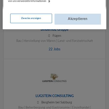
von uns verwendete Informationen
Zwecke anzeigen
Akzeptieren
binderholz Gruppe
Fügen
Bau | Herstellung von Waren | Land- und Forstwirtschaft
22 Jobs
LUGSTEIN CONSULTING
Bergheim bei Salzburg
Bau | Beherbergung und Gastronomie | Einzelhandel |