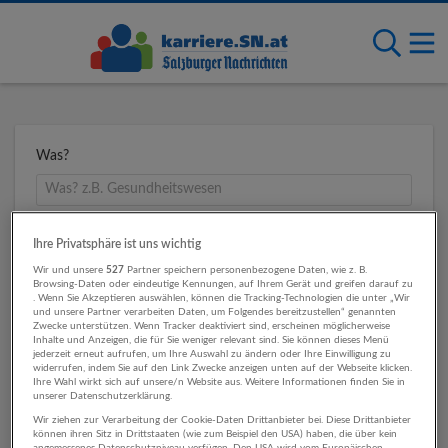
Was?
Wo?
Ihre Privatsphäre ist uns wichtig
Wir und unsere
527
Partner speichern personenbezogene Daten, wie z. B.
Browsing-Daten oder eindeutige Kennungen, auf Ihrem Gerät und greifen darauf zu
. Wenn Sie Akzeptieren auswählen, können die Tracking-Technologien die unter „Wir
und unsere Partner verarbeiten Daten, um Folgendes bereitzustellen“ genannten
Umkreis
Zwecke unterstützen. Wenn Tracker deaktiviert sind, erscheinen möglicherweise
Inhalte und Anzeigen, die für Sie weniger relevant sind. Sie können dieses Menü
jederzeit erneut aufrufen, um Ihre Auswahl zu ändern oder Ihre Einwilligung zu
widerrufen, indem Sie auf den Link Zwecke anzeigen unten auf der Webseite klicken.
Ihre Wahl wirkt sich auf unsere/n Website aus. Weitere Informationen finden Sie in
unserer Datenschutzerklärung.
Wir ziehen zur Verarbeitung der Cookie-Daten Drittanbieter bei. Diese Drittanbieter
können ihren Sitz in Drittstaaten (wie zum Beispiel den USA) haben, die über kein
angemessenes Datenschutzniveau verfügen. Den USA wird vom Europäischen