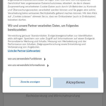
Gerichtshof kein angemessenes Datenschutzniveau attestiert, da die in diesem
Zusammenhang verarbeiteten Cookie-Daten auch durch US-Behörden zu Kontroll-
und Überwachungszwecken verarbeitet werden können und Sie gegen eine solche
1 Assistenz, Verwaltung, Büro
Verarbeitung keine wirksamen Rechtsbehelfe geltend machen können. Mit dem Klick
auf „Cookies zulassen“ stimmen Sie zu, dass wir Drittanbieter (auch in Drittstaaten)
beiziehen dürfen.
Rechtsberatung und
Wir und unsere Partner verarbeiten Daten, um Folgendes
Wirtschaftsprüfung
bereitzustellen:
Unternehmen
Verwendung genauer Standortdaten. Endgeräteeigenschaften zur Identifikation
aktiv abfragen. Speichern von oder Zugriff auf Informationen auf einem Endgerät.
Personalisierte Werbung und Inhalte, Messung von Werbeleistung und der
Performance von Inhalten, Zielgruppenforschung sowie Entwicklung und
Verbesserung von Angeboten.
Liste der Partner (Lieferanten)
von uns verwendete Funktionen
von uns verwendete Informationen
Zwecke anzeigen
Akzeptieren
Berlin und Partner Rechtsanwälte
Salzburg
Rechtsberatung und Wirtschaftsprüfung