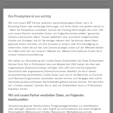
8 Assistenz, Verwaltung, Büro
Ihre Privatsphäre ist uns wichtig
Marketing / Sales
Wir und unsere
527
Partner speichern personenbezogene Daten, wie z. B.
Browsing-Daten oder eindeutige Kennungen, auf Ihrem Gerät und greifen darauf zu
Unternehmen
. Wenn Sie Akzeptieren auswählen, können die Tracking-Technologien die unter „Wir
und unsere Partner verarbeiten Daten, um Folgendes bereitzustellen“ genannten
Zwecke unterstützen. Wenn Tracker deaktiviert sind, erscheinen möglicherweise
Inhalte und Anzeigen, die für Sie weniger relevant sind. Sie können dieses Menü
jederzeit erneut aufrufen, um Ihre Auswahl zu ändern oder Ihre Einwilligung zu
widerrufen, indem Sie auf den Link Zwecke anzeigen unten auf der Webseite klicken.
Ihre Wahl wirkt sich auf unsere/n Website aus. Weitere Informationen finden Sie in
unserer Datenschutzerklärung.
Wir ziehen zur Verarbeitung der Cookie-Daten Drittanbieter bei. Diese Drittanbieter
können ihren Sitz in Drittstaaten (wie zum Beispiel den USA) haben, die über kein
angemessenes Datenschutzniveau verfügen. Den USA wird vom Europäischen
Gerichtshof kein angemessenes Datenschutzniveau attestiert, da die in diesem
Zusammenhang verarbeiteten Cookie-Daten auch durch US-Behörden zu Kontroll-
und Überwachungszwecken verarbeitet werden können und Sie gegen eine solche
Verarbeitung keine wirksamen Rechtsbehelfe geltend machen können. Mit dem Klick
Bau | Holz | Immobilien Hillebrand
auf „Cookies zulassen“ stimmen Sie zu, dass wir Drittanbieter (auch in Drittstaaten)
Wals-Siezenheim
beiziehen dürfen.
Bau
Wir und unsere Partner verarbeiten Daten, um Folgendes
bereitzustellen:
13 Jobs
Verwendung genauer Standortdaten. Endgeräteeigenschaften zur Identifikation
aktiv abfragen. Speichern von oder Zugriff auf Informationen auf einem Endgerät.
Personalisierte Werbung und Inhalte, Messung von Werbeleistung und der