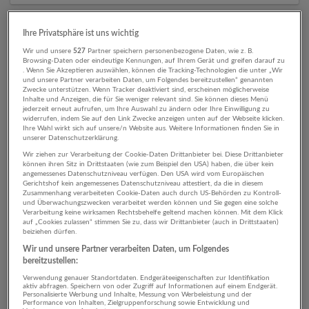
Ihre Privatsphäre ist uns wichtig
7 Assistenz, Verwaltung, Büro
Wir und unsere
527
Partner speichern personenbezogene Daten, wie z. B.
Gesundheit /
Browsing-Daten oder eindeutige Kennungen, auf Ihrem Gerät und greifen darauf zu
. Wenn Sie Akzeptieren auswählen, können die Tracking-Technologien die unter „Wir
und unsere Partner verarbeiten Daten, um Folgendes bereitzustellen“ genannten
Pflegemanagement
Zwecke unterstützen. Wenn Tracker deaktiviert sind, erscheinen möglicherweise
Inhalte und Anzeigen, die für Sie weniger relevant sind. Sie können dieses Menü
Unternehmen
jederzeit erneut aufrufen, um Ihre Auswahl zu ändern oder Ihre Einwilligung zu
widerrufen, indem Sie auf den Link Zwecke anzeigen unten auf der Webseite klicken.
Ihre Wahl wirkt sich auf unsere/n Website aus. Weitere Informationen finden Sie in
unserer Datenschutzerklärung.
Wir ziehen zur Verarbeitung der Cookie-Daten Drittanbieter bei. Diese Drittanbieter
können ihren Sitz in Drittstaaten (wie zum Beispiel den USA) haben, die über kein
angemessenes Datenschutzniveau verfügen. Den USA wird vom Europäischen
Gerichtshof kein angemessenes Datenschutzniveau attestiert, da die in diesem
Zusammenhang verarbeiteten Cookie-Daten auch durch US-Behörden zu Kontroll-
und Überwachungszwecken verarbeitet werden können und Sie gegen eine solche
Verarbeitung keine wirksamen Rechtsbehelfe geltend machen können. Mit dem Klick
auf „Cookies zulassen“ stimmen Sie zu, dass wir Drittanbieter (auch in Drittstaaten)
beiziehen dürfen.
Hagleitner Hygiene International GmbH
Wir und unsere Partner verarbeiten Daten, um Folgendes
bereitzustellen:
Zell am See, Salzburg, Österreich
Verwendung genauer Standortdaten. Endgeräteeigenschaften zur Identifikation
Gesundheitswesen | Herstellung von Waren
aktiv abfragen. Speichern von oder Zugriff auf Informationen auf einem Endgerät.
Personalisierte Werbung und Inhalte, Messung von Werbeleistung und der
5 Jobs
Performance von Inhalten, Zielgruppenforschung sowie Entwicklung und