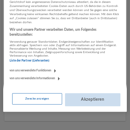
Gerichtshof kein angemessenes Datenschutzniveau attestiert, da die in diesem
Zusammenhang verarbeiteten Cookie-Daten auch durch US-Behörden zu Kontroll-
und Überwachungszwecken verarbeitet werden können und Sie gegen eine solche
Verarbeitung keine wirksamen Rechtsbehelfe geltend machen können. Mit dem Klick
1 Assistenz, Verwaltung, Büro
auf „Cookies zulassen“ stimmen Sie zu, dass wir Drittanbieter (auch in Drittstaaten)
beiziehen dürfen.
Bau Unternehmen
Wir und unsere Partner verarbeiten Daten, um Folgendes
bereitzustellen:
Verwendung genauer Standortdaten. Endgeräteeigenschaften zur Identifikation
aktiv abfragen. Speichern von oder Zugriff auf Informationen auf einem Endgerät.
Personalisierte Werbung und Inhalte, Messung von Werbeleistung und der
Performance von Inhalten, Zielgruppenforschung sowie Entwicklung und
Verbesserung von Angeboten.
Liste der Partner (Lieferanten)
von uns verwendete Funktionen
von uns verwendete Informationen
binderholz Gruppe
Fügen
Zwecke anzeigen
Akzeptieren
Bau | Herstellung von Waren | Land- und Forstwirtschaft
22 Jobs