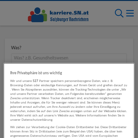
Was?
Wo?
Ihre Privatsphäre ist uns wichtig
Wir und unsere
527
Partner speichern personenbezogene Daten, wie z. B.
Browsing-Daten oder eindeutige Kennungen, auf Ihrem Gerät und greifen darauf zu
. Wenn Sie Akzeptieren auswählen, können die Tracking-Technologien die unter „Wir
und unsere Partner verarbeiten Daten, um Folgendes bereitzustellen“ genannten
Umkreis
Zwecke unterstützen. Wenn Tracker deaktiviert sind, erscheinen möglicherweise
Inhalte und Anzeigen, die für Sie weniger relevant sind. Sie können dieses Menü
jederzeit erneut aufrufen, um Ihre Auswahl zu ändern oder Ihre Einwilligung zu
widerrufen, indem Sie auf den Link Zwecke anzeigen unten auf der Webseite klicken.
Ihre Wahl wirkt sich auf unsere/n Website aus. Weitere Informationen finden Sie in
unserer Datenschutzerklärung.
Wir ziehen zur Verarbeitung der Cookie-Daten Drittanbieter bei. Diese Drittanbieter
können ihren Sitz in Drittstaaten (wie zum Beispiel den USA) haben, die über kein
angemessenes Datenschutzniveau verfügen. Den USA wird vom Europäischen