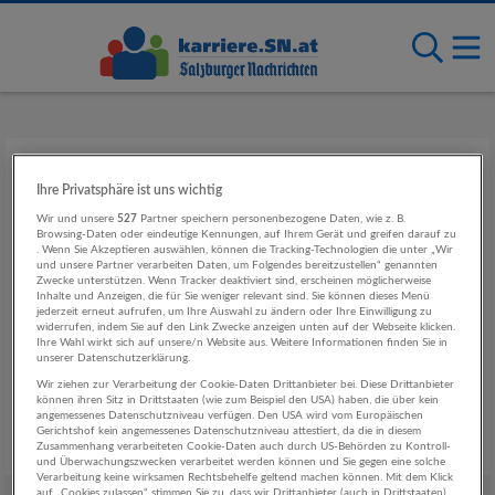
Bewerben für Web- &
Ihre Privatsphäre ist uns wichtig
Performance-Entwickler
Wir und unsere
527
Partner speichern personenbezogene Daten, wie z. B.
Browsing-Daten oder eindeutige Kennungen, auf Ihrem Gerät und greifen darauf zu
(m/w/d) – Fokus: AI & Digital
. Wenn Sie Akzeptieren auswählen, können die Tracking-Technologien die unter „Wir
und unsere Partner verarbeiten Daten, um Folgendes bereitzustellen“ genannten
Experience – Vollzeit in
Zwecke unterstützen. Wenn Tracker deaktiviert sind, erscheinen möglicherweise
Inhalte und Anzeigen, die für Sie weniger relevant sind. Sie können dieses Menü
jederzeit erneut aufrufen, um Ihre Auswahl zu ändern oder Ihre Einwilligung zu
Salzburg
widerrufen, indem Sie auf den Link Zwecke anzeigen unten auf der Webseite klicken.
Ihre Wahl wirkt sich auf unsere/n Website aus. Weitere Informationen finden Sie in
unserer Datenschutzerklärung.
Wir ziehen zur Verarbeitung der Cookie-Daten Drittanbieter bei. Diese Drittanbieter
Die Bewerbungsfrist ist leider bereits abgelaufen. Sie
können ihren Sitz in Drittstaaten (wie zum Beispiel den USA) haben, die über kein
können
hier
nach aktuellen Jobs suchen.
angemessenes Datenschutzniveau verfügen. Den USA wird vom Europäischen
Gerichtshof kein angemessenes Datenschutzniveau attestiert, da die in diesem
Zusammenhang verarbeiteten Cookie-Daten auch durch US-Behörden zu Kontroll-
und Überwachungszwecken verarbeitet werden können und Sie gegen eine solche
Verarbeitung keine wirksamen Rechtsbehelfe geltend machen können. Mit dem Klick
auf „Cookies zulassen“ stimmen Sie zu, dass wir Drittanbieter (auch in Drittstaaten)