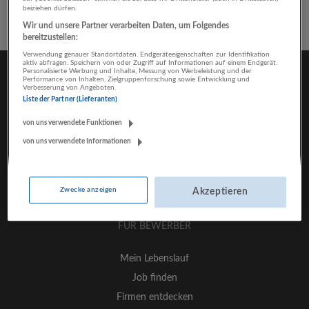
beiziehen dürfen.
Wir und unsere Partner verarbeiten Daten, um Folgendes
bereitzustellen:
Verwendung genauer Standortdaten. Endgeräteeigenschaften zur Identifikation
aktiv abfragen. Speichern von oder Zugriff auf Informationen auf einem Endgerät.
Personalisierte Werbung und Inhalte, Messung von Werbeleistung und der
Performance von Inhalten, Zielgruppenforschung sowie Entwicklung und
Verbesserung von Angeboten.
Liste der Partner (Lieferanten)
von uns verwendete Funktionen
von uns verwendete Informationen
Zwecke anzeigen
Akzeptieren
FÜR BEWERBER
Mein Lebenslauf
Job finden
Firmen entdecken