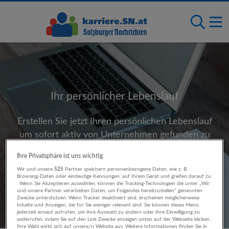
Ihr persönlicher Lebenslauf
Erstellen Sie jetzt Ihren persönlichen Lebenslauf
um sofort aktiv von Unternehmen gefunden zu
werden.
Ihre Privatsphäre ist uns wichtig
Wir und unsere
525
Partner speichern personenbezogene Daten, wie z. B.
Lebenslauf anlegen
Browsing-Daten oder eindeutige Kennungen, auf Ihrem Gerät und greifen darauf zu
. Wenn Sie Akzeptieren auswählen, können die Tracking-Technologien die unter „Wir
und unsere Partner verarbeiten Daten, um Folgendes bereitzustellen“ genannten
Zwecke unterstützen. Wenn Tracker deaktiviert sind, erscheinen möglicherweise
Inhalte und Anzeigen, die für Sie weniger relevant sind. Sie können dieses Menü
jederzeit erneut aufrufen, um Ihre Auswahl zu ändern oder Ihre Einwilligung zu
widerrufen, indem Sie auf den Link Zwecke anzeigen unten auf der Webseite klicken.
Ihre Wahl wirkt sich auf unsere/n Website aus. Weitere Informationen finden Sie in