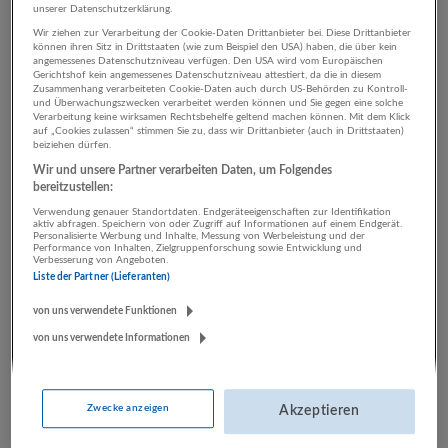
unserer Datenschutzerklärung.
Wir ziehen zur Verarbeitung der Cookie-Daten Drittanbieter bei. Diese Drittanbieter
können ihren Sitz in Drittstaaten (wie zum Beispiel den USA) haben, die über kein
angemessenes Datenschutzniveau verfügen. Den USA wird vom Europäischen
Gerichtshof kein angemessenes Datenschutzniveau attestiert, da die in diesem
Sie möchten Bewerbungen versenden und aktiv
Zusammenhang verarbeiteten Cookie-Daten auch durch US-Behörden zu Kontroll-
und Überwachungszwecken verarbeitet werden können und Sie gegen eine solche
von Unternehmen gefunden werden?
Verarbeitung keine wirksamen Rechtsbehelfe geltend machen können. Mit dem Klick
auf „Cookies zulassen“ stimmen Sie zu, dass wir Drittanbieter (auch in Drittstaaten)
beiziehen dürfen.
Erstellen Sie jetzt Ihren persönlichen und
Wir und unsere Partner verarbeiten Daten, um Folgendes
kostenlosen Lebenslauf!
bereitzustellen:
Unternehmen können Ihren Lebenslauf sehen und Ihnen
Verwendung genauer Standortdaten. Endgeräteeigenschaften zur Identifikation
aktiv abfragen. Speichern von oder Zugriff auf Informationen auf einem Endgerät.
gleich eine Job-Anfrage senden.* Ihre persönlichen Daten
Personalisierte Werbung und Inhalte, Messung von Werbeleistung und der
Performance von Inhalten, Zielgruppenforschung sowie Entwicklung und
bleiben bis zu Ihrer Bestätigung für das Unternehmen nicht
Verbesserung von Angeboten.
sichtbar.
Liste der Partner (Lieferanten)
von uns verwendete Funktionen
Sie sehen im Dashboard live welche Unternehmen Ihren
von uns verwendete Informationen
Lebenslauf besucht haben.
Bewerben Sie sich mit Ihrem Lebenslauf und erhalten
Sie eine Übersicht über alle gesendeten Bewerbungen und
Zwecke anzeigen
Akzeptieren
deren Status.