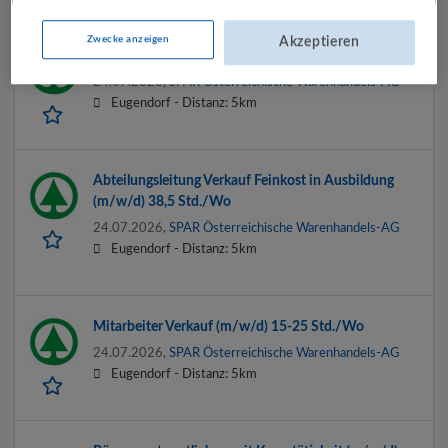
Zwecke anzeigen
Akzeptieren
Filialleitung in Ausbildung (m/w/d) 38,5 Std./Wo
24.07.2026,
SPAR Österreichische Warenhandels-AG
Eugendorf -
Distanz: 5km
Abteilungsleitung Verkauf Feinkost in Ausbildung
(m/w/d) 38,5 Std./Wo
24.07.2026,
SPAR Österreichische Warenhandels-AG
Eugendorf -
Distanz: 5km
Mitarbeiter Verkauf (m/w/d) 15-25 Std./Wo
24.07.2026,
SPAR Österreichische Warenhandels-AG
Eugendorf -
Distanz: 5km