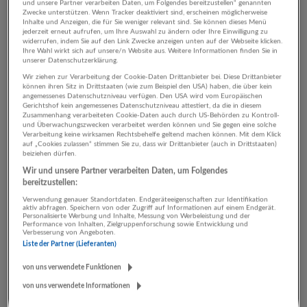
und unsere Partner verarbeiten Daten, um Folgendes bereitzustellen“ genannten
06.08.2026,
SPAR Österreichische Warenhandels-AG
Zwecke unterstützen. Wenn Tracker deaktiviert sind, erscheinen möglicherweise
Eugendorf -
Distanz: 5km
Inhalte und Anzeigen, die für Sie weniger relevant sind. Sie können dieses Menü
jederzeit erneut aufrufen, um Ihre Auswahl zu ändern oder Ihre Einwilligung zu
Gestern veröffentlicht
widerrufen, indem Sie auf den Link Zwecke anzeigen unten auf der Webseite klicken.
Ihre Wahl wirkt sich auf unsere/n Website aus. Weitere Informationen finden Sie in
unserer Datenschutzerklärung.
Stylist:in
Wir ziehen zur Verarbeitung der Cookie-Daten Drittanbieter bei. Diese Drittanbieter
können ihren Sitz in Drittstaaten (wie zum Beispiel den USA) haben, die über kein
05.08.2026,
KLIPP Frisör GmbH
angemessenes Datenschutzniveau verfügen. Den USA wird vom Europäischen
Salzburg, Eugendorf, Hallein, Schalchen, 5760
Gerichtshof kein angemessenes Datenschutzniveau attestiert, da die in diesem
Zusammenhang verarbeiteten Cookie-Daten auch durch US-Behörden zu Kontroll-
Saalfelden am Steinernen Meer -
Distanz: 5km
und Überwachungszwecken verarbeitet werden können und Sie gegen eine solche
Verarbeitung keine wirksamen Rechtsbehelfe geltend machen können. Mit dem Klick
Vor 2 Tagen veröffentlicht
auf „Cookies zulassen“ stimmen Sie zu, dass wir Drittanbieter (auch in Drittstaaten)
beiziehen dürfen.
Wir und unsere Partner verarbeiten Daten, um Folgendes
Mitarbeiter:in Kassa mit Bürotätigkeiten (m/w/d)
bereitzustellen:
27.07.2026,
Möbelix GmbH
Verwendung genauer Standortdaten. Endgeräteeigenschaften zur Identifikation
Eugendorf -
Distanz: 5km
aktiv abfragen. Speichern von oder Zugriff auf Informationen auf einem Endgerät.
Personalisierte Werbung und Inhalte, Messung von Werbeleistung und der
Performance von Inhalten, Zielgruppenforschung sowie Entwicklung und
Verbesserung von Angeboten.
Liste der Partner (Lieferanten)
Verkäufer Feinkost (m/w/d) 15-30 Std./Wo
von uns verwendete Funktionen
24.07.2026,
SPAR Österreichische Warenhandels-AG
von uns verwendete Informationen
Eugendorf -
Distanz: 5km