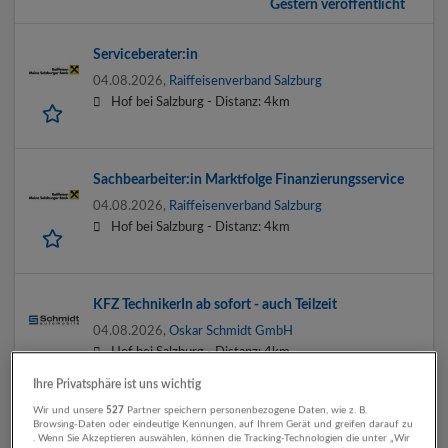
Gestern veröffentlicht
Serviceberater:in
04.08.2026,
Raiffeisenverband Salzburg
Hof bei Salzburg -
Distanz: 4km
Sachbearbeiter:in Marktfolge Finanzierungsservice
04.08.2026,
Raiffeisenverband Salzburg
Hof bei Salzburg -
Distanz: 4km
KFZ TechnikerIn ab sofort - auch Teilzeit
04.08.2026,
Oskar Schmidt GmbH
Hof bei Salzburg -
Distanz: 4km
Ihre Privatsphäre ist uns wichtig
Wir und unsere
527
Partner speichern personenbezogene Daten, wie z. B.
Browsing-Daten oder eindeutige Kennungen, auf Ihrem Gerät und greifen darauf zu
Abteilungsleitung Feinkost (m/w/d) 38,5 Std./Wo
. Wenn Sie Akzeptieren auswählen, können die Tracking-Technologien die unter „Wir