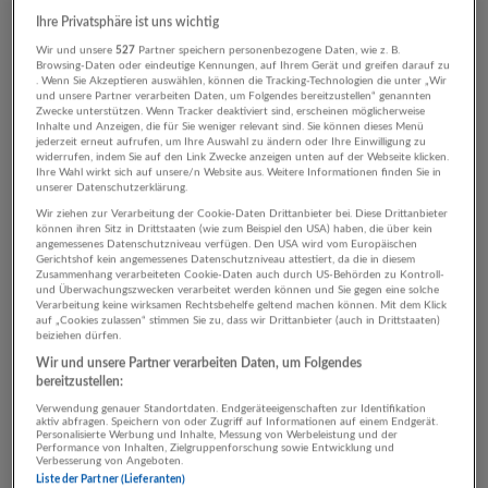
20.07.2026,
XXXLutz KG
Ihre Privatsphäre ist uns wichtig
5700 Zell am See
Wir und unsere
527
Partner speichern personenbezogene Daten, wie z. B.
Browsing-Daten oder eindeutige Kennungen, auf Ihrem Gerät und greifen darauf zu
. Wenn Sie Akzeptieren auswählen, können die Tracking-Technologien die unter „Wir
und unsere Partner verarbeiten Daten, um Folgendes bereitzustellen“ genannten
Zwecke unterstützen. Wenn Tracker deaktiviert sind, erscheinen möglicherweise
Automatisch neue Jobs per E-Mail erhalten?
Inhalte und Anzeigen, die für Sie weniger relevant sind. Sie können dieses Menü
jederzeit erneut aufrufen, um Ihre Auswahl zu ändern oder Ihre Einwilligung zu
widerrufen, indem Sie auf den Link Zwecke anzeigen unten auf der Webseite klicken.
Jetzt Suchagent aktivieren!
Ihre Wahl wirkt sich auf unsere/n Website aus. Weitere Informationen finden Sie in
unserer Datenschutzerklärung.
Wir ziehen zur Verarbeitung der Cookie-Daten Drittanbieter bei. Diese Drittanbieter
können ihren Sitz in Drittstaaten (wie zum Beispiel den USA) haben, die über kein
angemessenes Datenschutzniveau verfügen. Den USA wird vom Europäischen
Gerichtshof kein angemessenes Datenschutzniveau attestiert, da die in diesem
Zusammenhang verarbeiteten Cookie-Daten auch durch US-Behörden zu Kontroll-
und Überwachungszwecken verarbeitet werden können und Sie gegen eine solche
Top-Arbeitgeber
Verarbeitung keine wirksamen Rechtsbehelfe geltend machen können. Mit dem Klick
auf „Cookies zulassen“ stimmen Sie zu, dass wir Drittanbieter (auch in Drittstaaten)
beiziehen dürfen.
Wir und unsere Partner verarbeiten Daten, um Folgendes
bereitzustellen:
Verwendung genauer Standortdaten. Endgeräteeigenschaften zur Identifikation
aktiv abfragen. Speichern von oder Zugriff auf Informationen auf einem Endgerät.
Personalisierte Werbung und Inhalte, Messung von Werbeleistung und der
35 Jobs online
Performance von Inhalten, Zielgruppenforschung sowie Entwicklung und
Verbesserung von Angeboten.
Liste der Partner (Lieferanten)