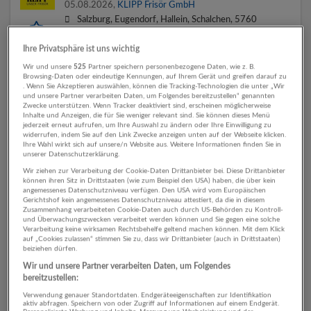
05.08.2026,
KLIPP Frisör GmbH
Salzburg, Eugendorf, Hallein, Schalchen, 5760
Saalfelden am Steinernen Meer
Ihre Privatsphäre ist uns wichtig
Gestern veröffentlicht
Wir und unsere
525
Partner speichern personenbezogene Daten, wie z. B.
Browsing-Daten oder eindeutige Kennungen, auf Ihrem Gerät und greifen darauf zu
. Wenn Sie Akzeptieren auswählen, können die Tracking-Technologien die unter „Wir
Handwerker, Allrounder, Maler & Hausmeister AB
und unsere Partner verarbeiten Daten, um Folgendes bereitzustellen“ genannten
SOFORT MÖGLICH
Zwecke unterstützen. Wenn Tracker deaktiviert sind, erscheinen möglicherweise
Inhalte und Anzeigen, die für Sie weniger relevant sind. Sie können dieses Menü
30.07.2026,
Kaindl-Hönig Fotostudio+Werbeteam
jederzeit erneut aufrufen, um Ihre Auswahl zu ändern oder Ihre Einwilligung zu
GmbH
widerrufen, indem Sie auf den Link Zwecke anzeigen unten auf der Webseite klicken.
Ihre Wahl wirkt sich auf unsere/n Website aus. Weitere Informationen finden Sie in
Salzburg
unserer Datenschutzerklärung.
Wir ziehen zur Verarbeitung der Cookie-Daten Drittanbieter bei. Diese Drittanbieter
können ihren Sitz in Drittstaaten (wie zum Beispiel den USA) haben, die über kein
angemessenes Datenschutzniveau verfügen. Den USA wird vom Europäischen
Gerichtshof kein angemessenes Datenschutzniveau attestiert, da die in diesem
Mitarbeiter*in in der Arbeitsanleitung für unser
Zusammenhang verarbeiteten Cookie-Daten auch durch US-Behörden zu Kontroll-
carlavelorep in Salzburg Stadt (m/w/d)
und Überwachungszwecken verarbeitet werden können und Sie gegen eine solche
Verarbeitung keine wirksamen Rechtsbehelfe geltend machen können. Mit dem Klick
24.07.2026,
Caritas Salzburg
auf „Cookies zulassen“ stimmen Sie zu, dass wir Drittanbieter (auch in Drittstaaten)
beiziehen dürfen.
Salzburg
Wir und unsere Partner verarbeiten Daten, um Folgendes
bereitzustellen:
Verwendung genauer Standortdaten. Endgeräteeigenschaften zur Identifikation
aktiv abfragen. Speichern von oder Zugriff auf Informationen auf einem Endgerät.