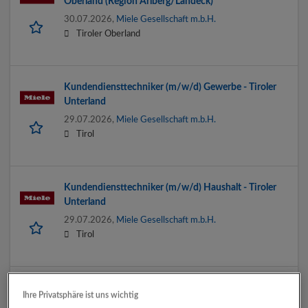
Oberland (Region Arlberg/Landeck)
30.07.2026,
Miele Gesellschaft m.b.H.
Tiroler Oberland
Kundendiensttechniker (m/w/d) Gewerbe - Tiroler
Unterland
29.07.2026,
Miele Gesellschaft m.b.H.
Tirol
Kundendiensttechniker (m/w/d) Haushalt - Tiroler
Unterland
29.07.2026,
Miele Gesellschaft m.b.H.
Tirol
CAD-Zeichner und Projektant für
Ihre Privatsphäre ist uns wichtig
Brandmeldeanlagen (m/w/d)