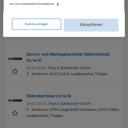
von uns verwendete Informationen
Service- und Wartungstechniker Elektrotechnik
(m/w/d)
Zwecke anzeigen
Akzeptieren
26.02.2026,
Fiegl & Spielberger GmbH
6563 Galtür
Service- und Wartungstechniker Elektrotechnik
(m/w/d)
26.02.2026,
Fiegl & Spielberger GmbH
Innsbruck, 6563 Galtür, Langkampfen, Thalgau
Elektrotechniker (m/w/d)
26.02.2026,
Fiegl & Spielberger GmbH
Innsbruck, 6444 Längenfeld, Hohenems, 6563 Galtür,
Langkampfen, Thalgau