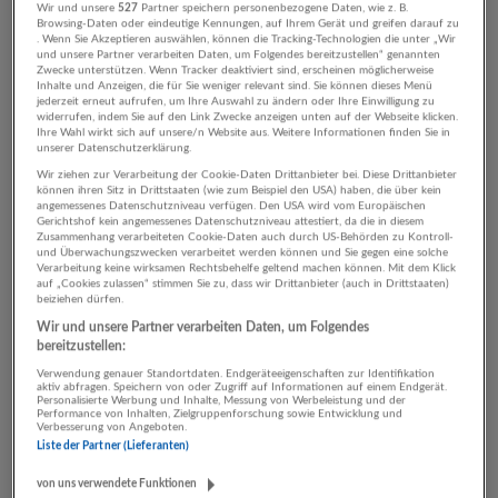
Wir und unsere
527
Partner speichern personenbezogene Daten, wie z. B.
08.07.2026,
Fiegl & Spielberger GmbH
Browsing-Daten oder eindeutige Kennungen, auf Ihrem Gerät und greifen darauf zu
. Wenn Sie Akzeptieren auswählen, können die Tracking-Technologien die unter „Wir
Innsbruck
und unsere Partner verarbeiten Daten, um Folgendes bereitzustellen“ genannten
Zwecke unterstützen. Wenn Tracker deaktiviert sind, erscheinen möglicherweise
Inhalte und Anzeigen, die für Sie weniger relevant sind. Sie können dieses Menü
jederzeit erneut aufrufen, um Ihre Auswahl zu ändern oder Ihre Einwilligung zu
widerrufen, indem Sie auf den Link Zwecke anzeigen unten auf der Webseite klicken.
Technische Projektleitung m/w/d
Ihre Wahl wirkt sich auf unsere/n Website aus. Weitere Informationen finden Sie in
unserer Datenschutzerklärung.
17.06.2026,
binderholz Gruppe
Wir ziehen zur Verarbeitung der Cookie-Daten Drittanbieter bei. Diese Drittanbieter
Fügen, Hallein, 85092 Kösching, Deutschland
können ihren Sitz in Drittstaaten (wie zum Beispiel den USA) haben, die über kein
angemessenes Datenschutzniveau verfügen. Den USA wird vom Europäischen
Gerichtshof kein angemessenes Datenschutzniveau attestiert, da die in diesem
Zusammenhang verarbeiteten Cookie-Daten auch durch US-Behörden zu Kontroll-
und Überwachungszwecken verarbeitet werden können und Sie gegen eine solche
LWL- und Kupferkabelmonteur (m/w/d)
Verarbeitung keine wirksamen Rechtsbehelfe geltend machen können. Mit dem Klick
auf „Cookies zulassen“ stimmen Sie zu, dass wir Drittanbieter (auch in Drittstaaten)
04.05.2026,
Fiegl & Spielberger GmbH
beiziehen dürfen.
Innsbruck
Wir und unsere Partner verarbeiten Daten, um Folgendes
bereitzustellen:
Verwendung genauer Standortdaten. Endgeräteeigenschaften zur Identifikation
aktiv abfragen. Speichern von oder Zugriff auf Informationen auf einem Endgerät.
Personalisierte Werbung und Inhalte, Messung von Werbeleistung und der
CAD-Zeichner Elektrotechnik (m/w/d)
Performance von Inhalten, Zielgruppenforschung sowie Entwicklung und
Verbesserung von Angeboten.
20.03.2026,
Fiegl & Spielberger GmbH
Liste der Partner (Lieferanten)
6563 Galtür
von uns verwendete Funktionen