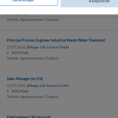
Zwecke anzeigen
Akzeptieren
Treatment
27.07.2026,
Bilfinger Life Science GmbH
5412 Puch
Technik, Ingenieurwesen | Deutsch
Principal Process Engineer Industrial Waste Water Treatment
27.07.2026,
Bilfinger Life Science GmbH
5412 Puch
Technik, Ingenieurwesen | Englisch
Sales Manager (m/f/d)
12.07.2026,
Bilfinger Life Science GmbH
5412 Puch
Technik, Ingenieurwesen | Englisch
Elektroplaner CAE (m/w/d)