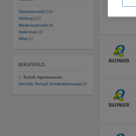
Oberösterreich
(14)
Salzburg
(12)
Niederösterreich
(4)
Steiermark
(2)
Wien
(1)
BERUFSFELD
Technik, Ingenieurwesen
Vertrieb, Verkauf, Kundenbetreuung
(2)