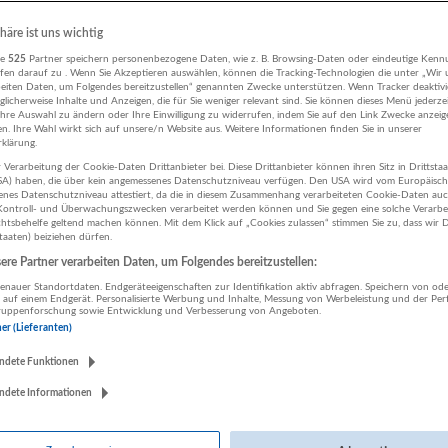
31.07.2026,
Bilfinger Life Science GmbH
phäre ist uns wichtig
2230 Gänserndorf
re
525
Partner speichern personenbezogene Daten, wie z. B. Browsing-Daten oder eindeutige Kenn
Technik, Ingenieurwesen | Deutsch
ifen darauf zu . Wenn Sie Akzeptieren auswählen, können die Tracking-Technologien die unter „Wir
beiten Daten, um Folgendes bereitzustellen“ genannten Zwecke unterstützen. Wenn Tracker deaktivie
licherweise Inhalte und Anzeigen, die für Sie weniger relevant sind. Sie können dieses Menü jederze
Ihre Auswahl zu ändern oder Ihre Einwilligung zu widerrufen, indem Sie auf den Link Zwecke anzei
en. Ihre Wahl wirkt sich auf unsere/n Website aus. Weitere Informationen finden Sie in unserer
Projektleiter im Bereich Fernwärmespeicher (m/w/d)
klärung.
31.07.2026,
Bilfinger Life Science GmbH
 Verarbeitung der Cookie-Daten Drittanbieter bei. Diese Drittanbieter können ihren Sitz in Drittsta
USA) haben, die über kein angemessenes Datenschutzniveau verfügen. Den USA wird vom Europäisc
Oberösterreich
enes Datenschutzniveau attestiert, da die in diesem Zusammenhang verarbeiteten Cookie-Daten au
Technik, Ingenieurwesen | Deutsch
ontroll- und Überwachungszwecken verarbeitet werden können und Sie gegen eine solche Verarbe
tsbehelfe geltend machen können. Mit dem Klick auf „Cookies zulassen“ stimmen Sie zu, dass wir D
staaten) beiziehen dürfen.
re Partner verarbeiten Daten, um Folgendes bereitzustellen:
Techniker Funktionale Sicherheit (m/w/d)
nauer Standortdaten. Endgeräteeigenschaften zur Identifikation aktiv abfragen. Speichern von ode
 auf einem Endgerät. Personalisierte Werbung und Inhalte, Messung von Werbeleistung und der Pe
lgruppenforschung sowie Entwicklung und Verbesserung von Angeboten.
28.07.2026,
Bilfinger Life Science GmbH
ner (Lieferanten)
Krems an der Donau
Technik, Ingenieurwesen | Deutsch
ndete Funktionen
ndete Informationen
Principal Prozessingenieur (m/w/d) Industrial Waste Water