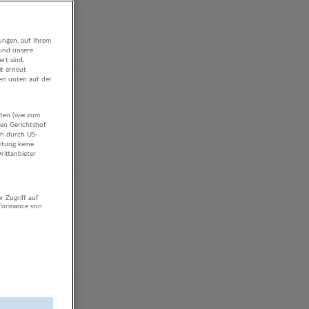
ungen, auf Ihrem
 und unsere
rt sind,
it erneut
gen unten auf der
aten (wie zum
hen Gerichtshof
ch durch US-
itung keine
rittanbieter
r Zugriff auf
rformance von