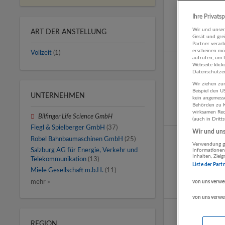
Ihre Privats
Wir und unse
ART DER ANSTELLUNG
Gerät und gre
Partner verar
erscheinen mög
Vollzeit
(1)
aufrufen, um 
Webseite klick
Datenschutzer
Wir ziehen zur
Beispiel den 
UNTERNEHMEN
kein angemess
Behörden zu K
wirksamen Rech
Bilfinger Life Science GmbH
(auch in Dritt
Fiegl & Spielberger GmbH
(37)
Wir und unse
Robel Bahnbaumaschinen GmbH
(25)
Verwendung ge
Salzburg AG für Energie, Verkehr und
Informationen
Inhalten, Zie
Telekommunikation
(13)
Liste der Part
Miele Gesellschaft m.b.H.
(11)
mehr »
von uns verwe
von uns verwe
REGION