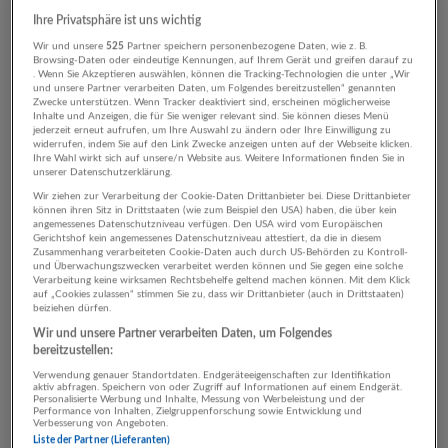
04.08.2026,
Oskar Schmidt GmbH
Ihre Privatsphäre ist uns wichtig
Salzburg
Wir und unsere
525
Partner speichern personenbezogene Daten, wie z. B.
Browsing-Daten oder eindeutige Kennungen, auf Ihrem Gerät und greifen darauf zu
. Wenn Sie Akzeptieren auswählen, können die Tracking-Technologien die unter „Wir
und unsere Partner verarbeiten Daten, um Folgendes bereitzustellen“ genannten
Zwecke unterstützen. Wenn Tracker deaktiviert sind, erscheinen möglicherweise
Automatisch neue Jobs per E-Mail erhalten?
Inhalte und Anzeigen, die für Sie weniger relevant sind. Sie können dieses Menü
jederzeit erneut aufrufen, um Ihre Auswahl zu ändern oder Ihre Einwilligung zu
widerrufen, indem Sie auf den Link Zwecke anzeigen unten auf der Webseite klicken.
Jetzt Suchagent aktivieren!
Ihre Wahl wirkt sich auf unsere/n Website aus. Weitere Informationen finden Sie in
unserer Datenschutzerklärung.
Wir ziehen zur Verarbeitung der Cookie-Daten Drittanbieter bei. Diese Drittanbieter
können ihren Sitz in Drittstaaten (wie zum Beispiel den USA) haben, die über kein
angemessenes Datenschutzniveau verfügen. Den USA wird vom Europäischen
Gerichtshof kein angemessenes Datenschutzniveau attestiert, da die in diesem
Zusammenhang verarbeiteten Cookie-Daten auch durch US-Behörden zu Kontroll-
und Überwachungszwecken verarbeitet werden können und Sie gegen eine solche
Top-Arbeitgeber
Verarbeitung keine wirksamen Rechtsbehelfe geltend machen können. Mit dem Klick
auf „Cookies zulassen“ stimmen Sie zu, dass wir Drittanbieter (auch in Drittstaaten)
beiziehen dürfen.
Wir und unsere Partner verarbeiten Daten, um Folgendes
bereitzustellen:
Verwendung genauer Standortdaten. Endgeräteeigenschaften zur Identifikation
aktiv abfragen. Speichern von oder Zugriff auf Informationen auf einem Endgerät.
Personalisierte Werbung und Inhalte, Messung von Werbeleistung und der
36 Jobs online
Performance von Inhalten, Zielgruppenforschung sowie Entwicklung und
Verbesserung von Angeboten.
Liste der Partner (Lieferanten)