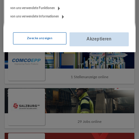
von uns verwendete Funktionen
von uns verwendete Informationen
38 Jobs online
Zwecke anzeigen
Akzeptieren
1 Stellenanzeige online
29 Jobs online