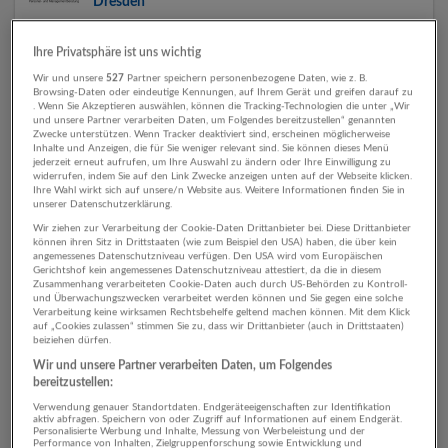
Dresden
19.12.2025,
Iro & Partners Personal- und
Managementberatung GmbH.
Ihre Privatsphäre ist uns wichtig
Dresden, Deutschland
Wir und unsere
527
Partner speichern personenbezogene Daten, wie z. B.
Browsing-Daten oder eindeutige Kennungen, auf Ihrem Gerät und greifen darauf zu
. Wenn Sie Akzeptieren auswählen, können die Tracking-Technologien die unter „Wir
und unsere Partner verarbeiten Daten, um Folgendes bereitzustellen“ genannten
Zwecke unterstützen. Wenn Tracker deaktiviert sind, erscheinen möglicherweise
Commercial & Finance Manager (m/w/d) Führender
Inhalte und Anzeigen, die für Sie weniger relevant sind. Sie können dieses Menü
jederzeit erneut aufrufen, um Ihre Auswahl zu ändern oder Ihre Einwilligung zu
Industriestandort Raum Dresden
widerrufen, indem Sie auf den Link Zwecke anzeigen unten auf der Webseite klicken.
Ihre Wahl wirkt sich auf unsere/n Website aus. Weitere Informationen finden Sie in
16.12.2025,
Iro & Partners Personal- und
unserer Datenschutzerklärung.
Managementberatung GmbH.
Wir ziehen zur Verarbeitung der Cookie-Daten Drittanbieter bei. Diese Drittanbieter
Dresden, Deutschland
können ihren Sitz in Drittstaaten (wie zum Beispiel den USA) haben, die über kein
angemessenes Datenschutzniveau verfügen. Den USA wird vom Europäischen
Gerichtshof kein angemessenes Datenschutzniveau attestiert, da die in diesem
Zusammenhang verarbeiteten Cookie-Daten auch durch US-Behörden zu Kontroll-
und Überwachungszwecken verarbeitet werden können und Sie gegen eine solche
Verarbeitung keine wirksamen Rechtsbehelfe geltend machen können. Mit dem Klick
Automatisch neue Jobs per E-Mail erhalten?
auf „Cookies zulassen“ stimmen Sie zu, dass wir Drittanbieter (auch in Drittstaaten)
beiziehen dürfen.
Jetzt Suchagent aktivieren!
Wir und unsere Partner verarbeiten Daten, um Folgendes
bereitzustellen:
Verwendung genauer Standortdaten. Endgeräteeigenschaften zur Identifikation
aktiv abfragen. Speichern von oder Zugriff auf Informationen auf einem Endgerät.
Personalisierte Werbung und Inhalte, Messung von Werbeleistung und der
Performance von Inhalten, Zielgruppenforschung sowie Entwicklung und