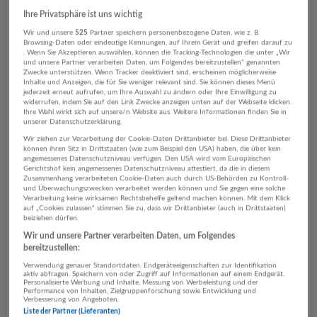
04.07.2026,
Ordination Dr. Musa ERDEM
Ihre Privatsphäre ist uns wichtig
Salzburg
Wir und unsere
525
Partner speichern personenbezogene Daten, wie z. B.
Browsing-Daten oder eindeutige Kennungen, auf Ihrem Gerät und greifen darauf zu
. Wenn Sie Akzeptieren auswählen, können die Tracking-Technologien die unter „Wir
und unsere Partner verarbeiten Daten, um Folgendes bereitzustellen“ genannten
Zwecke unterstützen. Wenn Tracker deaktiviert sind, erscheinen möglicherweise
Automatisch neue Jobs per E-Mail erhalten?
Inhalte und Anzeigen, die für Sie weniger relevant sind. Sie können dieses Menü
jederzeit erneut aufrufen, um Ihre Auswahl zu ändern oder Ihre Einwilligung zu
widerrufen, indem Sie auf den Link Zwecke anzeigen unten auf der Webseite klicken.
Jetzt Suchagent aktivieren!
Ihre Wahl wirkt sich auf unsere/n Website aus. Weitere Informationen finden Sie in
unserer Datenschutzerklärung.
Wir ziehen zur Verarbeitung der Cookie-Daten Drittanbieter bei. Diese Drittanbieter
können ihren Sitz in Drittstaaten (wie zum Beispiel den USA) haben, die über kein
angemessenes Datenschutzniveau verfügen. Den USA wird vom Europäischen
Gerichtshof kein angemessenes Datenschutzniveau attestiert, da die in diesem
Zusammenhang verarbeiteten Cookie-Daten auch durch US-Behörden zu Kontroll-
und Überwachungszwecken verarbeitet werden können und Sie gegen eine solche
Top-Arbeitgeber
Verarbeitung keine wirksamen Rechtsbehelfe geltend machen können. Mit dem Klick
auf „Cookies zulassen“ stimmen Sie zu, dass wir Drittanbieter (auch in Drittstaaten)
beiziehen dürfen.
Wir und unsere Partner verarbeiten Daten, um Folgendes
bereitzustellen:
Verwendung genauer Standortdaten. Endgeräteeigenschaften zur Identifikation
aktiv abfragen. Speichern von oder Zugriff auf Informationen auf einem Endgerät.
Personalisierte Werbung und Inhalte, Messung von Werbeleistung und der
37 Jobs online
Performance von Inhalten, Zielgruppenforschung sowie Entwicklung und
Verbesserung von Angeboten.
Liste der Partner (Lieferanten)