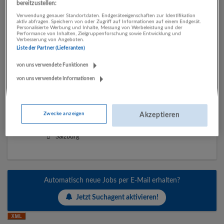
bereitzustellen:
Verwendung genauer Standortdaten. Endgeräteeigenschaften zur Identifikation
Personal Assistant | Global Investment Firm
aktiv abfragen. Speichern von oder Zugriff auf Informationen auf einem Endgerät.
Personalisierte Werbung und Inhalte, Messung von Werbeleistung und der
05.03.2026,
Iro & Partners Personal- und
Performance von Inhalten, Zielgruppenforschung sowie Entwicklung und
Verbesserung von Angeboten.
Managementberatung GmbH.
Liste der Partner (Lieferanten)
Wien
von uns verwendete Funktionen
von uns verwendete Informationen
Teamleitung Personalverrechnung (m/w) | Industrie
Metall
Zwecke anzeigen
Akzeptieren
19.12.2025,
Iro & Partners Personal- und
Managementberatung GmbH.
Salzburg
Automatisch neue Jobs per E-Mail erhalten?
Jetzt Suchagent aktivieren!