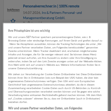
Personalverrechner:in | 100% remote
14.07.2026,
Iro & Partners Personal- und
Managementberatung GmbH.
Österreich
Ihre Privatsphäre ist uns wichtig
Wir und unsere
527
Partner speichern personenbezogene Daten, wie z. B.
Browsing-Daten oder eindeutige Kennungen, auf Ihrem Gerät und greifen darauf zu
HR AllrounderIn mit Kenntnissen in der
. Wenn Sie Akzeptieren auswählen, können die Tracking-Technologien die unter „Wir
Personalverrechnung (m/w)
und unsere Partner verarbeiten Daten, um Folgendes bereitzustellen“ genannten
Zwecke unterstützen. Wenn Tracker deaktiviert sind, erscheinen möglicherweise
02.06.2026,
Iro & Partners Personal- und
Inhalte und Anzeigen, die für Sie weniger relevant sind. Sie können dieses Menü
jederzeit erneut aufrufen, um Ihre Auswahl zu ändern oder Ihre Einwilligung zu
Managementberatung GmbH.
widerrufen, indem Sie auf den Link Zwecke anzeigen unten auf der Webseite klicken.
Salzburg
Ihre Wahl wirkt sich auf unsere/n Website aus. Weitere Informationen finden Sie in
unserer Datenschutzerklärung.
Wir ziehen zur Verarbeitung der Cookie-Daten Drittanbieter bei. Diese Drittanbieter
können ihren Sitz in Drittstaaten (wie zum Beispiel den USA) haben, die über kein
angemessenes Datenschutzniveau verfügen. Den USA wird vom Europäischen
Expert:in Personalverrechnung (w/m)
Gerichtshof kein angemessenes Datenschutzniveau attestiert, da die in diesem
Zusammenhang verarbeiteten Cookie-Daten auch durch US-Behörden zu Kontroll-
19.03.2026,
Iro & Partners Personal- und
und Überwachungszwecken verarbeitet werden können und Sie gegen eine solche
Verarbeitung keine wirksamen Rechtsbehelfe geltend machen können. Mit dem Klick
Managementberatung GmbH.
auf „Cookies zulassen“ stimmen Sie zu, dass wir Drittanbieter (auch in Drittstaaten)
Salzburg
beiziehen dürfen.
Wir und unsere Partner verarbeiten Daten, um Folgendes