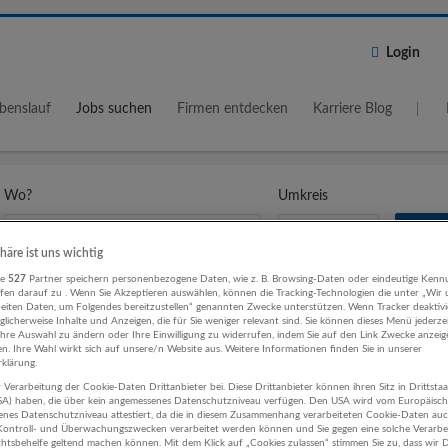
Login
benslauf
Jobs suchen
Firmen entdecken
Karriere Blog
Wo?
Umkreis
5 km
phäre ist uns wichtig
re
527
Partner speichern personenbezogene Daten, wie z. B. Browsing-Daten oder eindeutige Kenn
ifen darauf zu . Wenn Sie Akzeptieren auswählen, können die Tracking-Technologien die unter „Wir
beiten Daten, um Folgendes bereitzustellen“ genannten Zwecke unterstützen. Wenn Tracker deaktivie
in Montreal
licherweise Inhalte und Anzeigen, die für Sie weniger relevant sind. Sie können dieses Menü jederze
Ihre Auswahl zu ändern oder Ihre Einwilligung zu widerrufen, indem Sie auf den Link Zwecke anzei
en. Ihre Wahl wirkt sich auf unsere/n Website aus. Weitere Informationen finden Sie in unserer
klärung.
 Verarbeitung der Cookie-Daten Drittanbieter bei. Diese Drittanbieter können ihren Sitz in Drittsta
USA) haben, die über kein angemessenes Datenschutzniveau verfügen. Den USA wird vom Europäisc
Coordonnateur(trice), Santé, sécurité et environnement
enes Datenschutzniveau attestiert, da die in diesem Zusammenhang verarbeiteten Cookie-Daten au
ontroll- und Überwachungszwecken verarbeitet werden können und Sie gegen eine solche Verarbe
(Montreal, CA, H1P 3E1)
tsbehelfe geltend machen können. Mit dem Klick auf „Cookies zulassen“ stimmen Sie zu, dass wir D