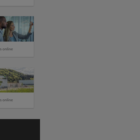
s online
s online