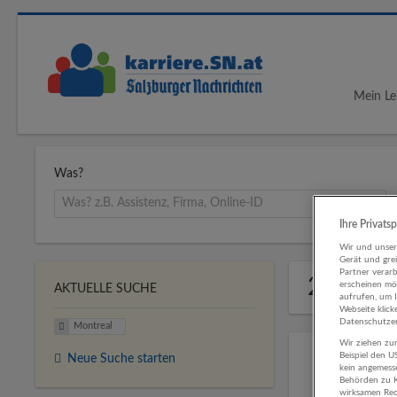
Mein Le
Was?
Ihre Privats
Wir und unse
Gerät und gre
Partner verar
2 Jobs 
erscheinen mög
AKTUELLE SUCHE
aufrufen, um 
Webseite klick
Datenschutzer
Montreal
Wir ziehen zur
Beispiel den 
Neue Suche starten
kein angemess
Behörden zu K
wirksamen Rech