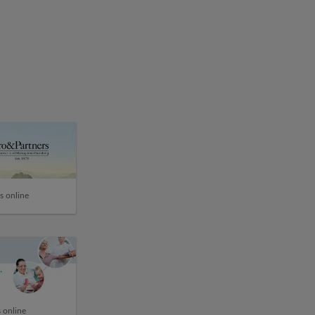
s online
 online