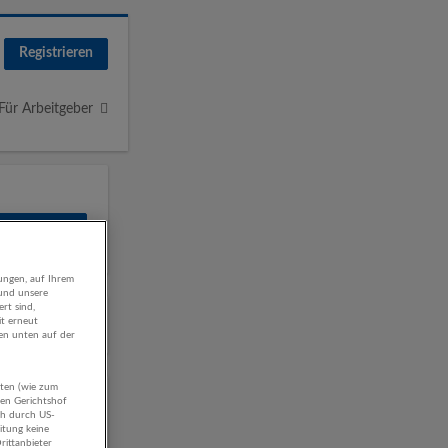
Registrieren
Für Arbeitgeber
ungen, auf Ihrem
 und unsere
rt sind,
it erneut
gen unten auf der
aten (wie zum
hen Gerichtshof
ch durch US-
itung keine
rittanbieter