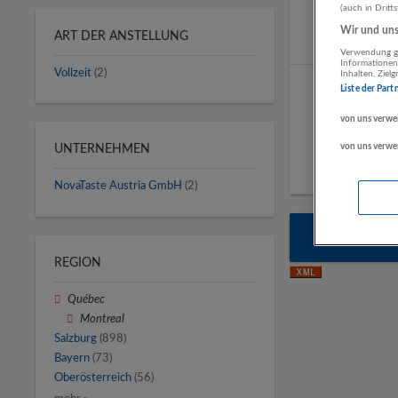
(auch in Dritt
Wir und unse
ART DER ANSTELLUNG
Verwendung ge
Informationen
Vollzeit
(2)
Inhalten, Zie
Liste der Part
von uns verwe
von uns verwe
UNTERNEHMEN
NovaTaste Austria GmbH
(2)
Automa
REGION
Québec
Montreal
Salzburg
(898)
Bayern
(73)
Oberösterreich
(56)