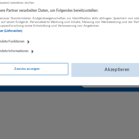
staaten) beiziehen dürfen.
30.06.2026,
NovaTaste Austria GmbH
Montreal, Québec, Kanada
re Partner verarbeiten Daten, um Folgendes bereitzustellen:
nauer Standortdaten. Endgeräteeigenschaften zur Identifikation aktiv abfragen. Speichern von ode
 auf einem Endgerät. Personalisierte Werbung und Inhalte, Messung von Werbeleistung und der Pe
lgruppenforschung sowie Entwicklung und Verbesserung von Angeboten.
ner (Lieferanten)
Coordonnateur(trice), Santé, sécurité et environnement
(Montreal, CA, H1P 3E1)
ndete Funktionen
30.06.2026,
NovaTaste Austria GmbH
ndete Informationen
Montreal, Québec, Kanada
Zwecke anzeigen
Akzeptieren
Jetzt Suchagent aktiviere
tisch neue Jobs per E-Mail erhalten?