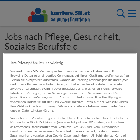
Jobs nach Pflege, Gesundheit,
Soziales Berufsfeld
Ihre Privatsphäre ist uns wichtig
Für diese Standorte sind Pflege, Gesundheit,
Wir und unsere
527
Partner speichern personenbezogene Daten, wie z. B.
Soziales-Jobs verfügbar
Browsing-Daten oder eindeutige Kennungen, auf Ihrem Gerät und greifen darauf zu
. Wenn Sie Akzeptieren auswählen, können die Tracking-Technologien die unter „Wir
und unsere Partner verarbeiten Daten, um Folgendes bereitzustellen“ genannten
Zwecke unterstützen. Wenn Tracker deaktiviert sind, erscheinen möglicherweise
Salzburg
Inhalte und Anzeigen, die für Sie weniger relevant sind. Sie können dieses Menü
jederzeit erneut aufrufen, um Ihre Auswahl zu ändern oder Ihre Einwilligung zu
Bayern
widerrufen, indem Sie auf den Link Zwecke anzeigen unten auf der Webseite klicken.
Oberösterreich
Ihre Wahl wirkt sich auf unsere/n Website aus. Weitere Informationen finden Sie in
unserer Datenschutzerklärung.
Wir ziehen zur Verarbeitung der Cookie-Daten Drittanbieter bei. Diese Drittanbieter
können ihren Sitz in Drittstaaten (wie zum Beispiel den USA) haben, die über kein
angemessenes Datenschutzniveau verfügen. Den USA wird vom Europäischen
Für diese Anstellungsarten stehen Pflege,
Gerichtshof kein angemessenes Datenschutzniveau attestiert, da die in diesem
Zusammenhang verarbeiteten Cookie-Daten auch durch US-Behörden zu Kontroll-