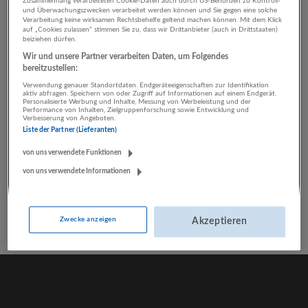
Zusammenhang verarbeiteten Cookie-Daten auch durch US-Behörden zu Kontroll-
und Überwachungszwecken verarbeitet werden können und Sie gegen eine solche
Verarbeitung keine wirksamen Rechtsbehelfe geltend machen können. Mit dem Klick
auf „Cookies zulassen“ stimmen Sie zu, dass wir Drittanbieter (auch in Drittstaaten)
beiziehen dürfen.
Für diese Anstellungsarten stehen
Wir und unsere Partner verarbeiten Daten, um Folgendes
bereitzustellen:
Geschäftsführung, Leitung-Stellen zur
Verwendung genauer Standortdaten. Endgeräteeigenschaften zur Identifikation
Verfügung
aktiv abfragen. Speichern von oder Zugriff auf Informationen auf einem Endgerät.
Personalisierte Werbung und Inhalte, Messung von Werbeleistung und der
Performance von Inhalten, Zielgruppenforschung sowie Entwicklung und
Verbesserung von Angeboten.
Liste der Partner (Lieferanten)
Vollzeit
Teilzeit
von uns verwendete Funktionen
von uns verwendete Informationen
Zwecke anzeigen
Akzeptieren