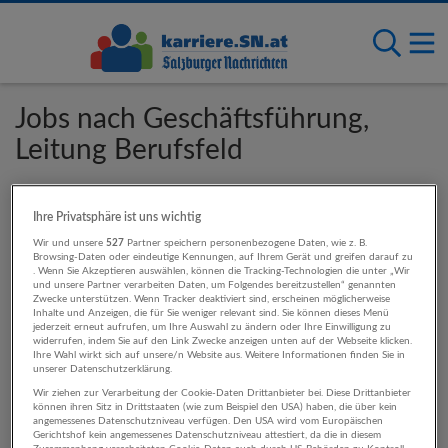
Jobs nach Geschäftsführung,
Leitung Berufsfeld
Für diese Standorte sind Geschäftsführung,
Ihre Privatsphäre ist uns wichtig
Leitung-Jobs verfügbar
Wir und unsere
527
Partner speichern personenbezogene Daten, wie z. B.
Browsing-Daten oder eindeutige Kennungen, auf Ihrem Gerät und greifen darauf zu
. Wenn Sie Akzeptieren auswählen, können die Tracking-Technologien die unter „Wir
und unsere Partner verarbeiten Daten, um Folgendes bereitzustellen“ genannten
Salzburg
Zwecke unterstützen. Wenn Tracker deaktiviert sind, erscheinen möglicherweise
Inhalte und Anzeigen, die für Sie weniger relevant sind. Sie können dieses Menü
Bayern
jederzeit erneut aufrufen, um Ihre Auswahl zu ändern oder Ihre Einwilligung zu
Oberösterreich
widerrufen, indem Sie auf den Link Zwecke anzeigen unten auf der Webseite klicken.
Ihre Wahl wirkt sich auf unsere/n Website aus. Weitere Informationen finden Sie in
Tirol
unserer Datenschutzerklärung.
Steiermark
Wir ziehen zur Verarbeitung der Cookie-Daten Drittanbieter bei. Diese Drittanbieter
Île-de-France
können ihren Sitz in Drittstaaten (wie zum Beispiel den USA) haben, die über kein
Westösterreich
angemessenes Datenschutzniveau verfügen. Den USA wird vom Europäischen
Gerichtshof kein angemessenes Datenschutzniveau attestiert, da die in diesem
Okzitanien