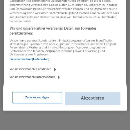
Gerichtshof kein angemessenes Datenschutzniveau attestiert, da die in diesem
Zusammenhang verarbeiteten Cookie-Daten auch durch US-Behörden zu Kontroll-
Für diese Anstellungsarten stehen
und Überwachungszwecken verarbeitet werden können und Sie gegen eine solche
Verarbeitung keine wirksamen Rechtsbehelfe geltend machen können. Mit dem Klick
Ausbildung, Lehrstelle-Stellen zur Verfügung
auf „Cookies zulassen“ stimmen Sie zu, dass wir Drittanbieter (auch in Drittstaaten)
beiziehen dürfen.
Wir und unsere Partner verarbeiten Daten, um Folgendes
Vertrieb, Verkauf, Kundenbetreuung
bereitzustellen:
Technik, Ingenieurwesen
Verwendung genauer Standortdaten. Endgeräteeigenschaften zur Identifikation
Handwerk
aktiv abfragen. Speichern von oder Zugriff auf Informationen auf einem Endgerät.
Personalisierte Werbung und Inhalte, Messung von Werbeleistung und der
Sonstige Berufe
Performance von Inhalten, Zielgruppenforschung sowie Entwicklung und
Verbesserung von Angeboten.
Rechnungswesen, Controlling
Liste der Partner (Lieferanten)
Tourismus, Hotel, Gastronomie
Pflege, Gesundheit, Soziales
von uns verwendete Funktionen
KFZ-Techniker:in
von uns verwendete Informationen
Finanzbuchhalter:in
Bademeister:in
Verkaufsberater:in
Zwecke anzeigen
Akzeptieren