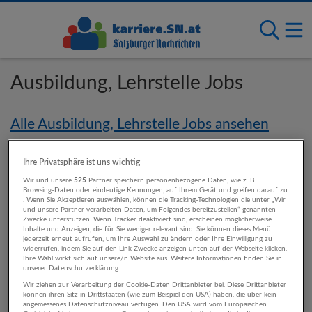
Ausbildung, Lehrstelle Jobs
Alle Ausbildung, Lehrstelle Jobs ansehen
Ihre Privatsphäre ist uns wichtig
Wir und unsere
525
Partner speichern personenbezogene Daten, wie z. B.
An diesen Standorten sind Ausbildung,
Browsing-Daten oder eindeutige Kennungen, auf Ihrem Gerät und greifen darauf zu
. Wenn Sie Akzeptieren auswählen, können die Tracking-Technologien die unter „Wir
Lehrstelle-Jobs verfügbar
und unsere Partner verarbeiten Daten, um Folgendes bereitzustellen“ genannten
Zwecke unterstützen. Wenn Tracker deaktiviert sind, erscheinen möglicherweise
Inhalte und Anzeigen, die für Sie weniger relevant sind. Sie können dieses Menü
jederzeit erneut aufrufen, um Ihre Auswahl zu ändern oder Ihre Einwilligung zu
Salzburg
widerrufen, indem Sie auf den Link Zwecke anzeigen unten auf der Webseite klicken.
Tirol
Ihre Wahl wirkt sich auf unsere/n Website aus. Weitere Informationen finden Sie in
unserer Datenschutzerklärung.
Vorarlberg
Wir ziehen zur Verarbeitung der Cookie-Daten Drittanbieter bei. Diese Drittanbieter
können ihren Sitz in Drittstaaten (wie zum Beispiel den USA) haben, die über kein
angemessenes Datenschutzniveau verfügen. Den USA wird vom Europäischen