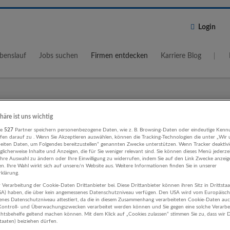
Login
benslauf
Jobs suchen
Firmen entdecken
Karriere Blog
Wo?
Umkreis
phäre ist uns wichtig
re
527
Partner speichern personenbezogene Daten, wie z. B. Browsing-Daten oder eindeutige Kenn
5 km
ifen darauf zu . Wenn Sie Akzeptieren auswählen, können die Tracking-Technologien die unter „Wir
beiten Daten, um Folgendes bereitzustellen“ genannten Zwecke unterstützen. Wenn Tracker deaktivie
licherweise Inhalte und Anzeigen, die für Sie weniger relevant sind. Sie können dieses Menü jederze
Ihre Auswahl zu ändern oder Ihre Einwilligung zu widerrufen, indem Sie auf den Link Zwecke anzei
en. Ihre Wahl wirkt sich auf unsere/n Website aus. Weitere Informationen finden Sie in unserer
klärung.
 Verarbeitung der Cookie-Daten Drittanbieter bei. Diese Drittanbieter können ihren Sitz in Drittsta
nschaft, Forschung Einzelhandel
USA) haben, die über kein angemessenes Datenschutzniveau verfügen. Den USA wird vom Europäisc
enes Datenschutzniveau attestiert, da die in diesem Zusammenhang verarbeiteten Cookie-Daten au
ehmen
ontroll- und Überwachungszwecken verarbeitet werden können und Sie gegen eine solche Verarbe
tsbehelfe geltend machen können. Mit dem Klick auf „Cookies zulassen“ stimmen Sie zu, dass wir D
staaten) beiziehen dürfen.