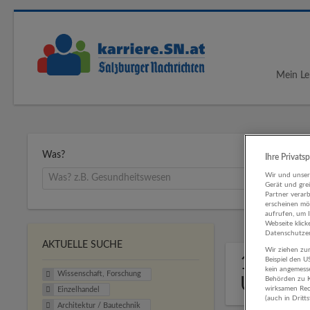
Mein Le
Was?
Ihre Privats
Wir und unse
Gerät und gre
Partner verar
erscheinen mög
aufrufen, um 
Webseite klick
Datenschutzer
AKTUELLE SUCHE
Wir ziehen zur
1 Wisse
Beispiel den 
kein angemess
Wissenschaft, Forschung
Untern
Behörden zu K
wirksamen Rech
Einzelhandel
(auch in Dritt
Architektur / Bautechnik