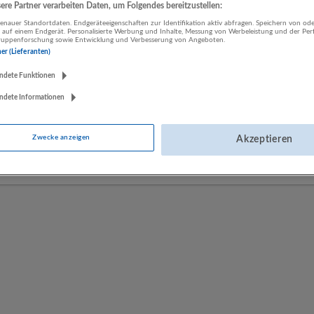
re Partner verarbeiten Daten, um Folgendes bereitzustellen:
nauer Standortdaten. Endgeräteeigenschaften zur Identifikation aktiv abfragen. Speichern von ode
 auf einem Endgerät. Personalisierte Werbung und Inhalte, Messung von Werbeleistung und der Pe
LUGSTEIN CONSULTING
lgruppenforschung sowie Entwicklung und Verbesserung von Angeboten.
ner (Lieferanten)
Bergheim bei Salzburg
Bau | Beherbergung und Gastronomie | Einzelhandel |
ndete Funktionen
Energieversorgung | Finanz- und Versicherungsleistungen |
ndete Informationen
Gesundheitswesen | Herstellung von Waren | IT-Dienstleistungen |
Kunst, Unterhaltung und Erholung | Land- und Forstwirtschaft |
Öffentliche Verwaltung | Rechtsberatung und Wirtschaftsprüfung |
Zwecke anzeigen
Akzeptieren
Sonstige Dienstleistungen | Sozialwesen | Verkehr | Verlagswesen |
Werbung und Marktforschung