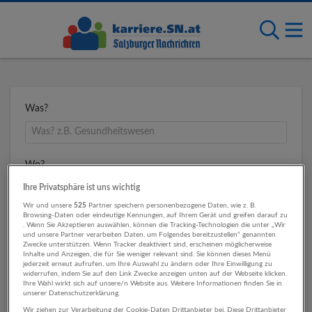
Was?
Wo?
Ihre Privatsphäre ist uns wichtig
Wir und unsere
525
Partner speichern personenbezogene Daten, wie z. B.
Browsing-Daten oder eindeutige Kennungen, auf Ihrem Gerät und greifen darauf zu
Umkreis
. Wenn Sie Akzeptieren auswählen, können die Tracking-Technologien die unter „Wir
und unsere Partner verarbeiten Daten, um Folgendes bereitzustellen“ genannten
Zwecke unterstützen. Wenn Tracker deaktiviert sind, erscheinen möglicherweise
Inhalte und Anzeigen, die für Sie weniger relevant sind. Sie können dieses Menü
jederzeit erneut aufrufen, um Ihre Auswahl zu ändern oder Ihre Einwilligung zu
widerrufen, indem Sie auf den Link Zwecke anzeigen unten auf der Webseite klicken.
Ihre Wahl wirkt sich auf unsere/n Website aus. Weitere Informationen finden Sie in
unserer Datenschutzerklärung.
Wir ziehen zur Verarbeitung der Cookie-Daten Drittanbieter bei. Diese Drittanbieter