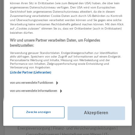
können ihren Sitz in Drittstaaten (wie zum Beispiel den USA) haben, die über kein
angemessenes Datenschutzniveau verfügen. Den USA wird vom Europäischen
Gerichtshof kein angemessenes Datenschutzniveau attestiert, da die in diesem
Zusammenhang verarbeiteten Cookie-Daten auch durch US-Behörden zu Kontroll-
1 Werbung und
und Überwachungszwecken verarbeitet werden können und Sie gegen eine solche
Verarbeitung keine wirksamen Rechtsbehelfe geltend machen können. Mit dem Klick
Marktforschung
auf „Cookies zulassen“ stimmen Sie zu, dass wir Drittanbieter (auch in Drittstaaten)
beiziehen dürfen.
Betriebswirtschaftslehre /
Wir und unsere Partner verarbeiten Daten, um Folgendes
Management Unternehmen
bereitzustellen:
Verwendung genauer Standortdaten. Endgeräteeigenschaften zur Identifikation
aktiv abfragen. Speichern von oder Zugriff auf Informationen auf einem Endgerät.
Personalisierte Werbung und Inhalte, Messung von Werbeleistung und der
Performance von Inhalten, Zielgruppenforschung sowie Entwicklung und
Verbesserung von Angeboten.
Liste der Partner (Lieferanten)
von uns verwendete Funktionen
von uns verwendete Informationen
LUGSTEIN CONSULTING
Zwecke anzeigen
Akzeptieren
Bergheim bei Salzburg
Bau | Beherbergung und Gastronomie | Einzelhandel |
Energieversorgung | Finanz- und Versicherungsleistungen |
Gesundheitswesen | Herstellung von Waren | IT-