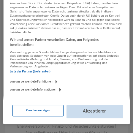
können ihren Sitz in Drittstaaten (wie zum Beispiel den USA) haben, die über kein
angemessenes Datenschutzniveau verfügen. Den USA wird vom Europäischen
Gerichtshof kein angemessenes Datenschutzniveau attestiert, da die in diesem
Zusammenhang verarbeiteten Cookie-Daten auch durch US-Behörden zu Kontroll-
1 Vertrieb, Verkauf,
und Überwachungszwecken verarbeitet werden können und Sie gegen eine solche
Verarbeitung keine wirksamen Rechtsbehelfe geltend machen können. Mit dem Klick
Kundenbetreuung Sonstige
auf „Cookies zulassen“ stimmen Sie zu, dass wir Drittanbieter (auch in Drittstaaten)
beiziehen dürfen.
Dienstleistungen
Wir und unsere Partner verarbeiten Daten, um Folgendes
Unternehmen
bereitzustellen:
Verwendung genauer Standortdaten. Endgeräteeigenschaften zur Identifikation
aktiv abfragen. Speichern von oder Zugriff auf Informationen auf einem Endgerät.
Personalisierte Werbung und Inhalte, Messung von Werbeleistung und der
Performance von Inhalten, Zielgruppenforschung sowie Entwicklung und
Verbesserung von Angeboten.
Liste der Partner (Lieferanten)
von uns verwendete Funktionen
von uns verwendete Informationen
LUGSTEIN CONSULTING
Zwecke anzeigen
Akzeptieren
Bergheim bei Salzburg
Bau | Beherbergung und Gastronomie | Einzelhandel |
Energieversorgung | Finanz- und Versicherungsleistungen |
Gesundheitswesen | Herstellung von Waren | IT-