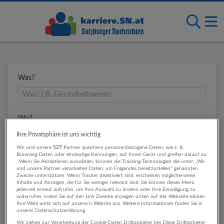
Was?
Wo?
Ihre Privatsphäre ist uns wichtig
Wir und unsere
527
Partner speichern personenbezogene Daten, wie z. B.
Browsing-Daten oder eindeutige Kennungen, auf Ihrem Gerät und greifen darauf zu
Umkreis
. Wenn Sie Akzeptieren auswählen, können die Tracking-Technologien die unter „Wir
und unsere Partner verarbeiten Daten, um Folgendes bereitzustellen“ genannten
Zwecke unterstützen. Wenn Tracker deaktiviert sind, erscheinen möglicherweise
Inhalte und Anzeigen, die für Sie weniger relevant sind. Sie können dieses Menü
jederzeit erneut aufrufen, um Ihre Auswahl zu ändern oder Ihre Einwilligung zu
widerrufen, indem Sie auf den Link Zwecke anzeigen unten auf der Webseite klicken.
Ihre Wahl wirkt sich auf unsere/n Website aus. Weitere Informationen finden Sie in
unserer Datenschutzerklärung.
Wir ziehen zur Verarbeitung der Cookie-Daten Drittanbieter bei. Diese Drittanbieter