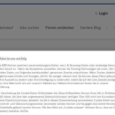
Login
benslauf
Jobs suchen
Firmen entdecken
Karriere Blog
Wo?
Umkreis
phäre ist uns wichtig
re
525
Partner speichern personenbezogene Daten, wie z. B. Browsing-Daten oder eindeutige Kenn
5 km
ifen darauf zu . Wenn Sie Akzeptieren auswählen, können die Tracking-Technologien die unter „Wir
beiten Daten, um Folgendes bereitzustellen“ genannten Zwecke unterstützen. Wenn Tracker deaktivie
licherweise Inhalte und Anzeigen, die für Sie weniger relevant sind. Sie können dieses Menü jederze
Ihre Auswahl zu ändern oder Ihre Einwilligung zu widerrufen, indem Sie auf den Link Zwecke anzei
en. Ihre Wahl wirkt sich auf unsere/n Website aus. Weitere Informationen finden Sie in unserer
klärung.
 Verarbeitung der Cookie-Daten Drittanbieter bei. Diese Drittanbieter können ihren Sitz in Drittsta
ieb, Verkauf, Kundenbetreuung Kunst
USA) haben, die über kein angemessenes Datenschutzniveau verfügen. Den USA wird vom Europäisc
enes Datenschutzniveau attestiert, da die in diesem Zusammenhang verarbeiteten Cookie-Daten au
ltung und Erholung Unternehmen
ontroll- und Überwachungszwecken verarbeitet werden können und Sie gegen eine solche Verarbe
tsbehelfe geltend machen können. Mit dem Klick auf „Cookies zulassen“ stimmen Sie zu, dass wir D
staaten) beiziehen dürfen.