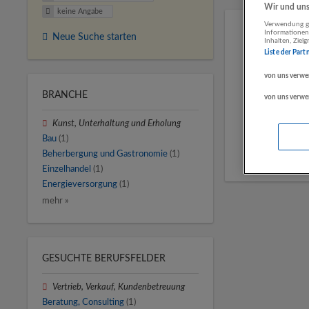
Wir und unse
keine Angabe
Verwendung ge
Informationen
Neue Suche starten
Inhalten, Zie
Liste der Part
von uns verwe
BRANCHE
von uns verwe
Kunst, Unterhaltung und Erholung
Bau
(1)
Beherbergung und Gastronomie
(1)
Einzelhandel
(1)
Energieversorgung
(1)
mehr »
GESUCHTE BERUFSFELDER
Vertrieb, Verkauf, Kundenbetreuung
Beratung, Consulting
(1)