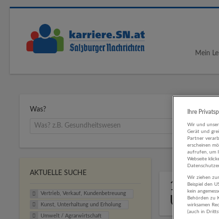
Mein Le
Was?
Ihre Privats
Wir und unse
Gerät und gre
Partner verar
erscheinen mög
aufrufen, um 
Webseite klick
Datenschutzer
AKTUELLE SUCHE
Wir ziehen zur
1 Vertr
Beispiel den 
kein angemess
Vertrieb, Verkauf, Kundenbetreuung
Unterha
Behörden zu K
Kunst, Unterhaltung und Erholung
wirksamen Rech
(auch in Dritt
Umwelt / Agrarwirtschaft