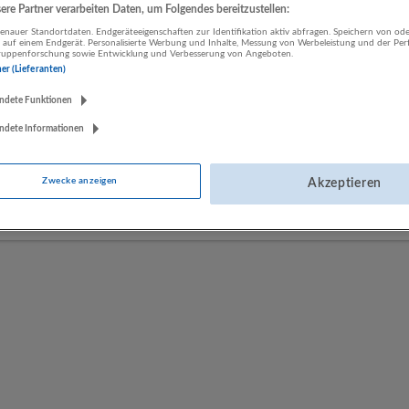
re Partner verarbeiten Daten, um Folgendes bereitzustellen:
nauer Standortdaten. Endgeräteeigenschaften zur Identifikation aktiv abfragen. Speichern von ode
 auf einem Endgerät. Personalisierte Werbung und Inhalte, Messung von Werbeleistung und der Pe
LUGSTEIN CONSULTING
lgruppenforschung sowie Entwicklung und Verbesserung von Angeboten.
Bergheim bei Salzburg
ner (Lieferanten)
Bau | Beherbergung und Gastronomie | Einzelhandel |
ndete Funktionen
Energieversorgung | Finanz- und Versicherungsleistungen |
Gesundheitswesen | Herstellung von Waren | IT-Dienstleistungen |
ndete Informationen
Kunst, Unterhaltung und Erholung | Land- und Forstwirtschaft |
Öffentliche Verwaltung | Rechtsberatung und Wirtschaftsprüfung |
Zwecke anzeigen
Akzeptieren
Sonstige Dienstleistungen | Sozialwesen | Verkehr | Verlagswesen |
Werbung und Marktforschung