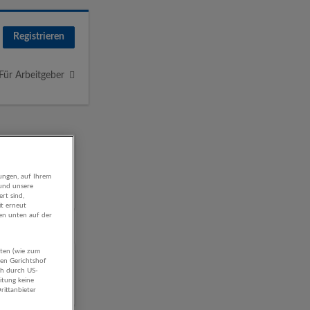
Registrieren
Für Arbeitgeber
ungen, auf Ihrem
 und unsere
rt sind,
it erneut
gen unten auf der
aten (wie zum
,
hen Gerichtshof
ch durch US-
itung keine
rittanbieter