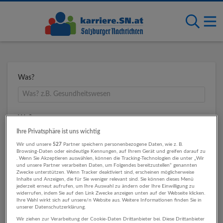
Was?
Wo?
Ihre Privatsphäre ist uns wichtig
Wir und unsere
527
Partner speichern personenbezogene Daten, wie z. B.
Browsing-Daten oder eindeutige Kennungen, auf Ihrem Gerät und greifen darauf zu
Umkreis
. Wenn Sie Akzeptieren auswählen, können die Tracking-Technologien die unter „Wir
und unsere Partner verarbeiten Daten, um Folgendes bereitzustellen“ genannten
Zwecke unterstützen. Wenn Tracker deaktiviert sind, erscheinen möglicherweise
Inhalte und Anzeigen, die für Sie weniger relevant sind. Sie können dieses Menü
jederzeit erneut aufrufen, um Ihre Auswahl zu ändern oder Ihre Einwilligung zu
widerrufen, indem Sie auf den Link Zwecke anzeigen unten auf der Webseite klicken.
Ihre Wahl wirkt sich auf unsere/n Website aus. Weitere Informationen finden Sie in
unserer Datenschutzerklärung.
Wir ziehen zur Verarbeitung der Cookie-Daten Drittanbieter bei. Diese Drittanbieter