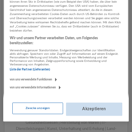
können ihren Sitz in Drittstaaten (wie zum Beispiel den USA) haben, die über kein
angemessenes Datenschutzniveau verfügen. Den USA wird vom Europäischen
Gerichtshof kein angemessenes Datenschutzniveau attestiert, da die in diesem
Zusammenhang verarbeiteten Cookie-Daten auch durch US-Behörden zu Kontroll-
1 Vertrieb, Verkauf,
und Überwachungszwecken verarbeitet werden können und Sie gegen eine solche
Verarbeitung keine wirksamen Rechtsbehelfe geltend machen können. Mit dem Klick
Kundenbetreuung
auf „Cookies zulassen“ stimmen Sie zu, dass wir Drittanbieter (auch in Drittstaaten)
beiziehen dürfen.
Einzelhandel Unternehmen
Wir und unsere Partner verarbeiten Daten, um Folgendes
bereitzustellen:
Verwendung genauer Standortdaten. Endgeräteeigenschaften zur Identifikation
aktiv abfragen. Speichern von oder Zugriff auf Informationen auf einem Endgerät.
Personalisierte Werbung und Inhalte, Messung von Werbeleistung und der
Performance von Inhalten, Zielgruppenforschung sowie Entwicklung und
Verbesserung von Angeboten.
Liste der Partner (Lieferanten)
von uns verwendete Funktionen
von uns verwendete Informationen
LUGSTEIN CONSULTING
Bergheim bei Salzburg
Zwecke anzeigen
Akzeptieren
Bau | Beherbergung und Gastronomie | Einzelhandel |
Energieversorgung | Finanz- und Versicherungsleistungen |
Gesundheitswesen | Herstellung von Waren | IT-
Dienstleistungen | Kunst, Unterhaltung und Erholung | Land-