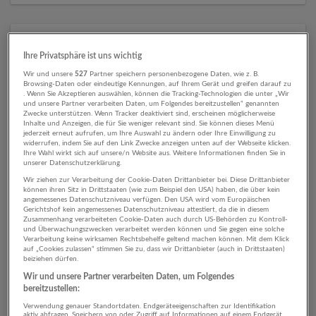
19 Verkehr keine Angabe
Ihre Privatsphäre ist uns wichtig
Unternehmen
Wir und unsere
527
Partner speichern personenbezogene Daten, wie z. B.
Browsing-Daten oder eindeutige Kennungen, auf Ihrem Gerät und greifen darauf zu
. Wenn Sie Akzeptieren auswählen, können die Tracking-Technologien die unter „Wir
und unsere Partner verarbeiten Daten, um Folgendes bereitzustellen“ genannten
Zwecke unterstützen. Wenn Tracker deaktiviert sind, erscheinen möglicherweise
Inhalte und Anzeigen, die für Sie weniger relevant sind. Sie können dieses Menü
jederzeit erneut aufrufen, um Ihre Auswahl zu ändern oder Ihre Einwilligung zu
widerrufen, indem Sie auf den Link Zwecke anzeigen unten auf der Webseite klicken.
Ihre Wahl wirkt sich auf unsere/n Website aus. Weitere Informationen finden Sie in
unserer Datenschutzerklärung.
Wir ziehen zur Verarbeitung der Cookie-Daten Drittanbieter bei. Diese Drittanbieter
können ihren Sitz in Drittstaaten (wie zum Beispiel den USA) haben, die über kein
angemessenes Datenschutzniveau verfügen. Den USA wird vom Europäischen
Albus Salzburg Verkehrsbetrieb GmbH
Gerichtshof kein angemessenes Datenschutzniveau attestiert, da die in diesem
Zusammenhang verarbeiteten Cookie-Daten auch durch US-Behörden zu Kontroll-
Salzburg
und Überwachungszwecken verarbeitet werden können und Sie gegen eine solche
Verarbeitung keine wirksamen Rechtsbehelfe geltend machen können. Mit dem Klick
Verkehr
auf „Cookies zulassen“ stimmen Sie zu, dass wir Drittanbieter (auch in Drittstaaten)
beiziehen dürfen.
Wir und unsere Partner verarbeiten Daten, um Folgendes
bereitzustellen:
Verwendung genauer Standortdaten. Endgeräteeigenschaften zur Identifikation
aktiv abfragen. Speichern von oder Zugriff auf Informationen auf einem Endgerät.