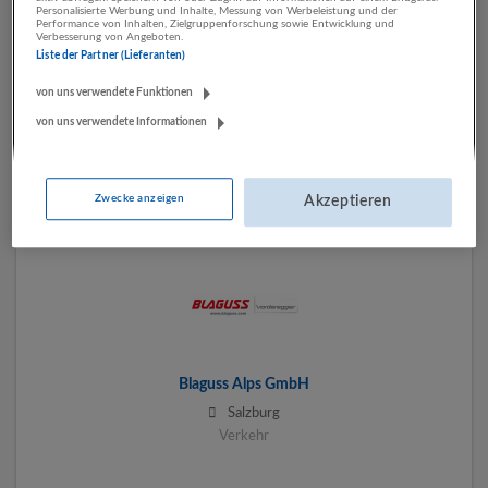
Personalisierte Werbung und Inhalte, Messung von Werbeleistung und der
Performance von Inhalten, Zielgruppenforschung sowie Entwicklung und
Verbesserung von Angeboten.
Liste der Partner (Lieferanten)
von uns verwendete Funktionen
Andreas Kranzinger Transportunternehmen GesmbH
von uns verwendete Informationen
Eugendorf
Verkehr
Zwecke anzeigen
Akzeptieren
Blaguss Alps GmbH
Salzburg
Verkehr