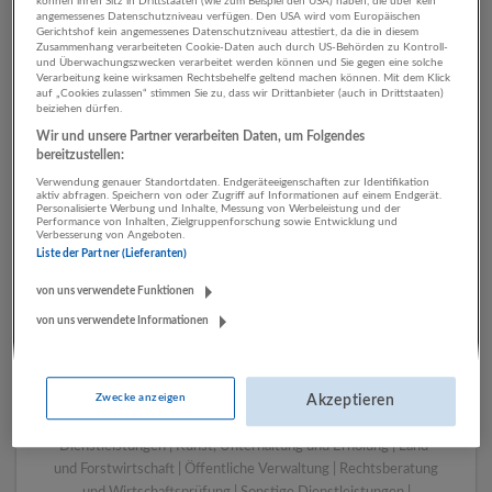
können ihren Sitz in Drittstaaten (wie zum Beispiel den USA) haben, die über kein
angemessenes Datenschutzniveau verfügen. Den USA wird vom Europäischen
Gerichtshof kein angemessenes Datenschutzniveau attestiert, da die in diesem
Zusammenhang verarbeiteten Cookie-Daten auch durch US-Behörden zu Kontroll-
1 Transport, Verkehr Verkehr
und Überwachungszwecken verarbeitet werden können und Sie gegen eine solche
Verarbeitung keine wirksamen Rechtsbehelfe geltend machen können. Mit dem Klick
Unternehmen
auf „Cookies zulassen“ stimmen Sie zu, dass wir Drittanbieter (auch in Drittstaaten)
beiziehen dürfen.
Wir und unsere Partner verarbeiten Daten, um Folgendes
bereitzustellen:
Verwendung genauer Standortdaten. Endgeräteeigenschaften zur Identifikation
aktiv abfragen. Speichern von oder Zugriff auf Informationen auf einem Endgerät.
Personalisierte Werbung und Inhalte, Messung von Werbeleistung und der
Performance von Inhalten, Zielgruppenforschung sowie Entwicklung und
Verbesserung von Angeboten.
Liste der Partner (Lieferanten)
von uns verwendete Funktionen
von uns verwendete Informationen
LUGSTEIN CONSULTING
Bergheim bei Salzburg
Bau | Beherbergung und Gastronomie | Einzelhandel |
Zwecke anzeigen
Energieversorgung | Finanz- und Versicherungsleistungen |
Akzeptieren
Gesundheitswesen | Herstellung von Waren | IT-
Dienstleistungen | Kunst, Unterhaltung und Erholung | Land-
und Forstwirtschaft | Öffentliche Verwaltung | Rechtsberatung