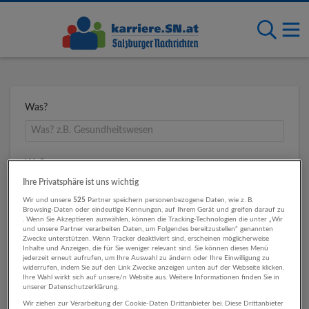
Was?
Wo?
Ihre Privatsphäre ist uns wichtig
Wir und unsere
525
Partner speichern personenbezogene Daten, wie z. B.
Browsing-Daten oder eindeutige Kennungen, auf Ihrem Gerät und greifen darauf zu
Umkreis
. Wenn Sie Akzeptieren auswählen, können die Tracking-Technologien die unter „Wir
und unsere Partner verarbeiten Daten, um Folgendes bereitzustellen“ genannten
Zwecke unterstützen. Wenn Tracker deaktiviert sind, erscheinen möglicherweise
Inhalte und Anzeigen, die für Sie weniger relevant sind. Sie können dieses Menü
jederzeit erneut aufrufen, um Ihre Auswahl zu ändern oder Ihre Einwilligung zu
widerrufen, indem Sie auf den Link Zwecke anzeigen unten auf der Webseite klicken.
Ihre Wahl wirkt sich auf unsere/n Website aus. Weitere Informationen finden Sie in
unserer Datenschutzerklärung.
Wir ziehen zur Verarbeitung der Cookie-Daten Drittanbieter bei. Diese Drittanbieter