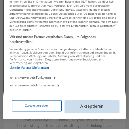
können ihren Sitz in Drittstaaten (wie zum Beispiel den USA) haben, die über kein
angemessenes Datenschutzniveau verfügen. Den USA wird vom Europäischen
Gerichtshof kein angemessenes Datenschutzniveau attestiert, da die in diesem
Zusammenhang verarbeiteten Cookie-Daten auch durch US-Behörden zu Kontroll-
1 Transport, Verkehr Sonstige
und Überwachungszwecken verarbeitet werden können und Sie gegen eine solche
Verarbeitung keine wirksamen Rechtsbehelfe geltend machen können. Mit dem Klick
Dienstleistungen
auf „Cookies zulassen“ stimmen Sie zu, dass wir Drittanbieter (auch in Drittstaaten)
beiziehen dürfen.
Unternehmen
Wir und unsere Partner verarbeiten Daten, um Folgendes
bereitzustellen:
Verwendung genauer Standortdaten. Endgeräteeigenschaften zur Identifikation
aktiv abfragen. Speichern von oder Zugriff auf Informationen auf einem Endgerät.
Personalisierte Werbung und Inhalte, Messung von Werbeleistung und der
Performance von Inhalten, Zielgruppenforschung sowie Entwicklung und
Verbesserung von Angeboten.
Liste der Partner (Lieferanten)
von uns verwendete Funktionen
von uns verwendete Informationen
LUGSTEIN CONSULTING
Bergheim bei Salzburg
Zwecke anzeigen
Akzeptieren
Bau | Beherbergung und Gastronomie | Einzelhandel |
Energieversorgung | Finanz- und Versicherungsleistungen |
Gesundheitswesen | Herstellung von Waren | IT-
Dienstleistungen | Kunst, Unterhaltung und Erholung | Land-